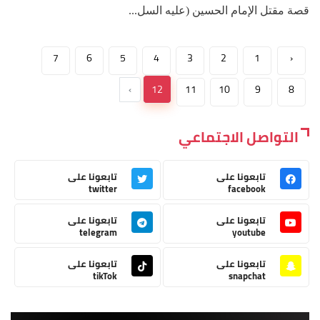
قصة مقتل الإمام الحسين (عليه السل...
7
6
5
4
3
2
1
‹
›
12
11
10
9
8
التواصل الاجتماعي
تابعونا على
تابعونا على
twitter
facebook
تابعونا على
تابعونا على
telegram
youtube
تابعونا على
تابعونا على
tikTok
snapchat