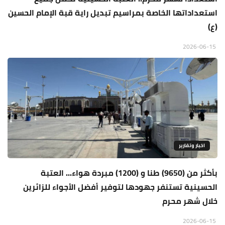
استعداداتها الخاصة بمراسيم تبديل راية قبة الإمام الحسين
(ع)
2026-06-15
اخبار وتقارير
بأكثر من (9650) طنا و (1200) مبردة هواء... العتبة
الحسينية تستنفر جهودها لتوفير أفضل الأجواء للزائرين
خلال شهر محرم
2026-06-15