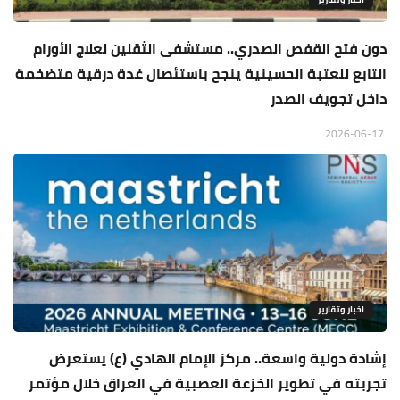
دون فتح القفص الصدري.. مستشفى الثقلين لعلاج الأورام
التابع للعتبة الحسينية ينجح باستئصال غدة درقية متضخمة
داخل تجويف الصدر
2026-06-17
اخبار وتقارير
إشادة دولية واسعة.. مركز الإمام الهادي (ع) يستعرض
تجربته في تطوير الخزعة العصبية في العراق خلال مؤتمر