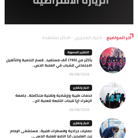
آخر المواضيع
اختيار المحررين
الاكثر مشاهدة
التقارير المصورة
بأكثر من (795) ألف مستفيد.. قسم التنمية والتأهيل
الاجتماعي للشباب في العتبة الحس...
06/08/2026
اخبار وتقارير
خدمات طبية وإرشادية وتقنية متكاملة.. جامعة
الزهراء (ع) للبنات التابعة للعتبة الح...
06/08/2026
اخبار وتقارير
عمليات جراحية وقسطرات قلبية.. مستشفى الإمام
زين العابدين (ع) التابع للعتبة الحسي...