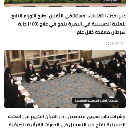
عبر احدث التقنيات.. مستشفى الثقلين لعلاج الأورام التابع
للعتبة الحسينية في البصرة ينجح في علاج (100) حالة
سرطان معقدة خلال عام
2026-07-01
نشاطات العتبة الحسينية المقدسة
بإشراف كادر نسوي متخصص.. دار القرآن الكريم في العتبة
الحسينية تفتح باب التسجيل في الدورات القرآنية الصيفية