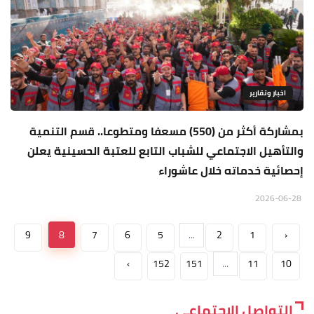
اخبار وتقارير
بمشاركة أكثر من (550) مسعفا ومتطوعا.. قسم التنمية
والتأهيل الاجتماعي للشباب التابع للعتبة الحسينية يعلن
إحصائية خدماته خلال عاشوراء
2026-06-28
9
8
7
6
5
...
2
1
‹
›
152
151
...
11
10
التواصل الاجتماعي