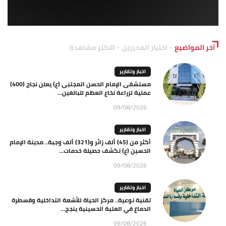
آخر المواضيع
اختيار المحررين
الاكثر مشاهدة
اخبار وتقارير
مستشفى الإمام الحسن المجتبى (ع) يعلن نجاح (400)
عملية لزراعة نخاع العظم للبالغين...
09/08/2026
اخبار وتقارير
أكثر من (45) ألف زائر و(321) ألف وجبة.. مدينة الإمام
الحسين (ع) تكشف حصيلة خدمات...
09/08/2026
اخبار وتقارير
تقنية نوعية.. مركز الحياة للأشعة التداخلية وقسطرة
الدماغ في العتبة الحسينية ينجح...
09/08/2026