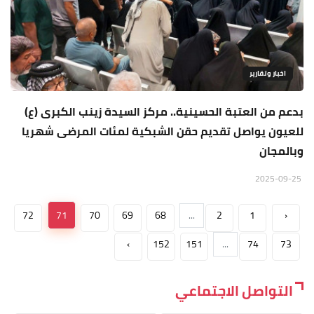
اخبار وتقارير
بدعم من العتبة الحسينية.. مركز السيدة زينب الكبرى (ع)
للعيون يواصل تقديم حقن الشبكية لمئات المرضى شهريا
وبالمجان
2025-09-25
72
71
70
69
68
...
2
1
‹
›
152
151
...
74
73
التواصل الاجتماعي