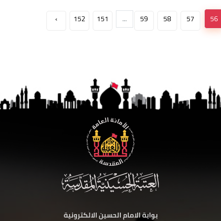
›
152
151
...
59
58
57
56
بوابة الامام الحسين الالكترونية