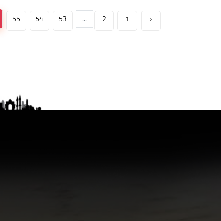
55
54
53
...
2
1
‹