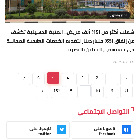
اخبار وتقارير
شملت أكثر من (15) ألف مريض.. العتبة الحسينية تكشف
عن إنفاق (65) مليار دينار لتقديم الخدمات العلاجية المجانية
في مستشفى الثقلين بالبصرة
2026-07-13
7
6
5
4
3
2
1
‹
›
152
151
...
10
9
8
التواصل الاجتماعي
تابعونا على
تابعونا على
twitter
facebook