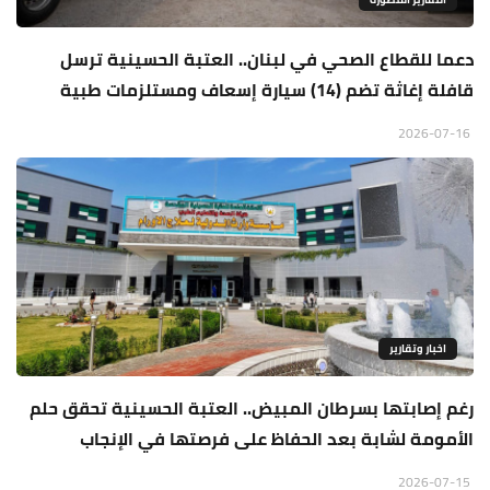
دعما للقطاع الصحي في لبنان.. العتبة الحسينية ترسل
قافلة إغاثة تضم (14) سيارة إسعاف ومستلزمات طبية
2026-07-16
اخبار وتقارير
رغم إصابتها بسرطان المبيض.. العتبة الحسينية تحقق حلم
الأمومة لشابة بعد الحفاظ على فرصتها في الإنجاب
2026-07-15