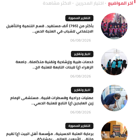
آخر المواضيع
اختيار المحررين
الاكثر مشاهدة
التقارير المصورة
بأكثر من (795) ألف مستفيد.. قسم التنمية والتأهيل
الاجتماعي للشباب في العتبة الحس...
06/08/2026
اخبار وتقارير
خدمات طبية وإرشادية وتقنية متكاملة.. جامعة
الزهراء (ع) للبنات التابعة للعتبة الح...
06/08/2026
اخبار وتقارير
عمليات جراحية وقسطرات قلبية.. مستشفى الإمام
زين العابدين (ع) التابع للعتبة الحسي...
06/08/2026
التقارير المصورة
برعاية العتبة الحسينية.. مؤسسة أهل البيت (ع) تقيم
ملتقى الأربعين العالمي بمشاركة...