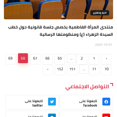
اخبار وتقارير
منتدى المرأة الفاطمية يخصص جلسة قانونية حول خطب
السيدة الزهراء (ع) ومنظومتها الرسالية
2025-10-07
69
68
67
66
65
...
2
1
‹
›
152
151
...
71
70
التواصل الاجتماعي
تابعونا على
تابعونا على
twitter
facebook
تابعونا على
تابعونا على