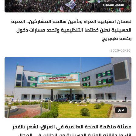
التقارير المصورة
لضمان انسيابية العزاء وتأمين سلامة المشاركين.. العتبة
الحسينية تعلن خطتها التنظيمية وتحدد مسارات دخول
ركضة طويريج
2026-06-20
اخبار
ممثلة منظمة الصحة العالمية في العراق: نشعر بالفخر
إزاء ما حققته العتبة الحسينية من إنجازات في المجال