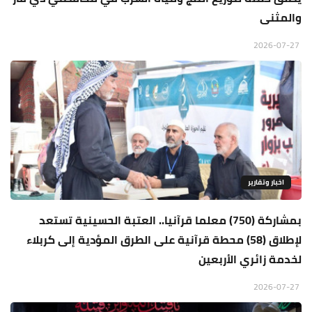
والمثنى
2026-07-27
اخبار وتقارير
بمشاركة (750) معلما قرآنيا.. العتبة الحسينية تستعد
لإطلاق (58) محطة قرآنية على الطرق المؤدية إلى كربلاء
لخدمة زائري الأربعين
2026-07-27