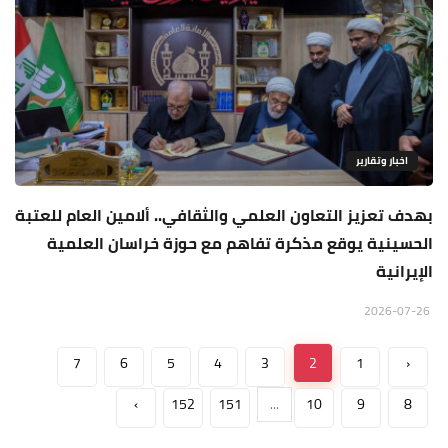
اخبار وتقارير
بهدف تعزيز التعاون العلمي والثقافي.. ألامين العام للعتبة
الحسينية يوقع مذكرة تفاهم مع حوزة خراسان العلمية
الإيرانية
2026-07-26
7
6
5
4
3
2
1
‹
›
152
151
...
10
9
8