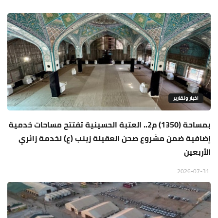
اخبار وتقارير
بمساحة (1350) م2.. العتبة الحسينية تفتتح مساحات خدمية
إضافية ضمن مشروع صحن العقيلة زينب (ع) لخدمة زائري
الأربعين
2026-07-31