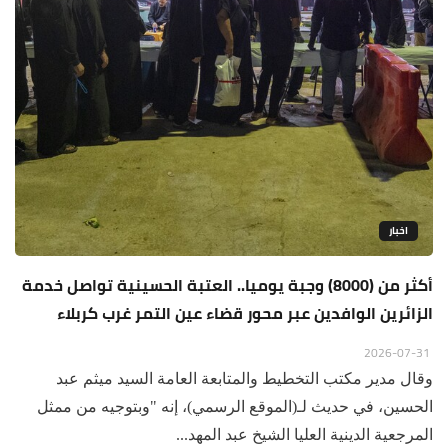
اخبار
أكثر من (8000) وجبة يوميا.. العتبة الحسينية تواصل خدمة
الزائرين الوافدين عبر محور قضاء عين التمر غرب كربلاء
2026-07-31
وقال مدير مكتب التخطيط والمتابعة العامة السيد ميثم عبد
الحسين، في حديث لـ(الموقع الرسمي)، إنه "وبتوجيه من ممثل
المرجعية الدينية العليا الشيخ عبد المهد...