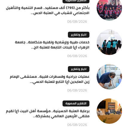
التقارير المصورة
بأكثر من (795) ألف مستفيد.. قسم التنمية والتأهيل
الاجتماعي للشباب في العتبة الحس...
06/08/2026
اخبار وتقارير
خدمات طبية وإرشادية وتقنية متكاملة.. جامعة
الزهراء (ع) للبنات التابعة للعتبة الح...
06/08/2026
اخبار وتقارير
عمليات جراحية وقسطرات قلبية.. مستشفى الإمام
زين العابدين (ع) التابع للعتبة الحسي...
06/08/2026
التقارير المصورة
برعاية العتبة الحسينية.. مؤسسة أهل البيت (ع) تقيم
ملتقى الأربعين العالمي بمشاركة...
06/08/2026