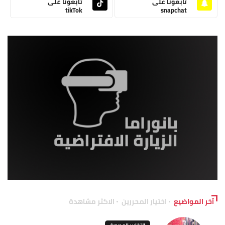
تابعونا على
تابعونا على
tikTok
snapchat
آخر المواضيع
اختيار المحررين
الاكثر مشاهدة