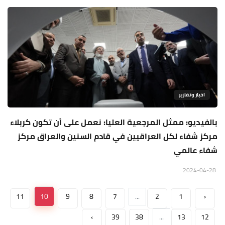
اخبار وتقارير
بالفيديو: ممثل المرجعية العليا: نعمل على أن تكون كربلاء
مركز شفاء لكل العراقيين في قادم السنين والعراق مركز
شفاء عالمي
2024-04-28
11
10
9
8
7
...
2
1
‹
›
39
38
...
13
12