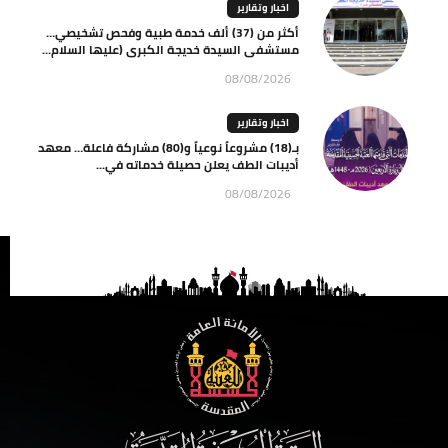
اخبار وتقارير
أكثر من (37) ألف خدمة طبية وفحص تشخيصي…
مستشفى السيدة خديجة الكبرى (عليها السلام...
08/08/2026
اخبار وتقارير
بـ(18) مشروعاً نوعياً و(80) مشاركة فاعلة… معهد
أديبات الطف يعلن حصيلة خدماته في...
08/08/2026