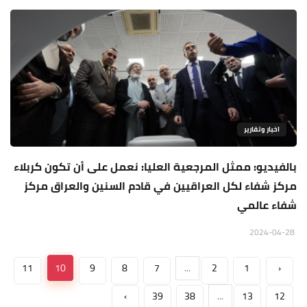
اخبار وتقارير
بالفيديو: ممثل المرجعية العليا: نعمل على أن تكون كربلاء
مركز شفاء لكل العراقيين في قادم السنين والعراق مركز
شفاء عالمي
2024-04-28
11
10
9
8
7
...
2
1
‹
›
39
38
...
13
12