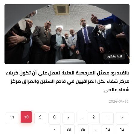
اخبار وتقارير
بالفيديو: ممثل المرجعية العليا: نعمل على أن تكون كربلاء
مركز شفاء لكل العراقيين في قادم السنين والعراق مركز
شفاء عالمي
2024-04-28
11
10
9
8
7
...
2
1
‹
›
39
38
...
13
12