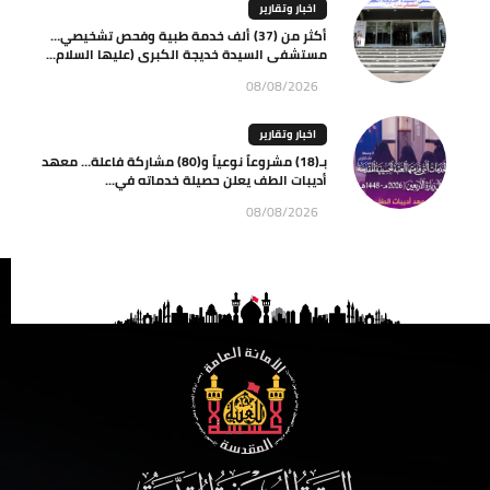
اخبار وتقارير
أكثر من (37) ألف خدمة طبية وفحص تشخيصي…
مستشفى السيدة خديجة الكبرى (عليها السلام...
08/08/2026
اخبار وتقارير
بـ(18) مشروعاً نوعياً و(80) مشاركة فاعلة… معهد
أديبات الطف يعلن حصيلة خدماته في...
08/08/2026