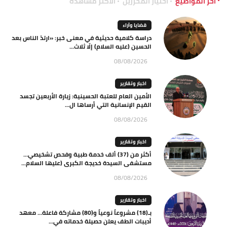
آخر المواضيع
اختيار المحررين
الاكثر مشاهدة
قضايا وآراء
دراسة كلامية حديثية في معنى خبر: «ارتدّ الناس بعد
الحسين (عليه السلام) إلّا ثلاث...
08/08/2026
اخبار وتقارير
الأمين العام للعتبة الحسينية: زيارة الأربعين تجسد
القيم الإنسانية التي أرساها ال...
08/08/2026
اخبار وتقارير
أكثر من (37) ألف خدمة طبية وفحص تشخيصي…
مستشفى السيدة خديجة الكبرى (عليها السلام...
08/08/2026
اخبار وتقارير
بـ(18) مشروعاً نوعياً و(80) مشاركة فاعلة… معهد
أديبات الطف يعلن حصيلة خدماته في...