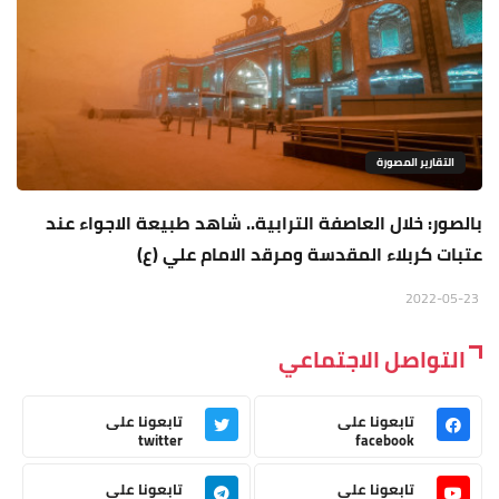
التقارير المصورة
بالصور: خلال العاصفة الترابية.. شاهد طبيعة الاجواء عند
عتبات كربلاء المقدسة ومرقد الامام علي (ع)
2022-05-23
التواصل الاجتماعي
تابعونا على
تابعونا على
twitter
facebook
تابعونا على
تابعونا على