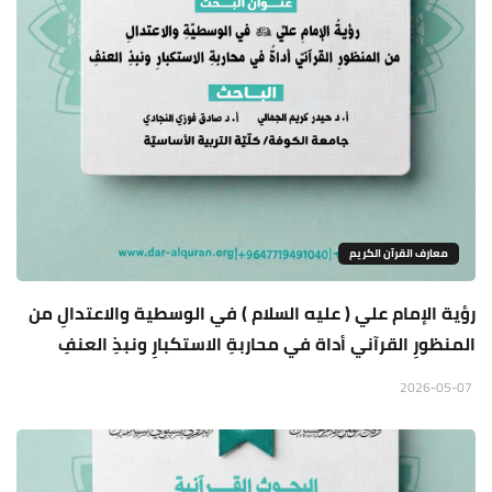
معارف القرآن الكريم
رؤية الإمام علي ( عليه السلام ) في الوسطية والاعتدالِ من
المنظورِ القرآني أداة في محاربةِ الاستكبارِ ونبذِ العنفِ
2026-05-07