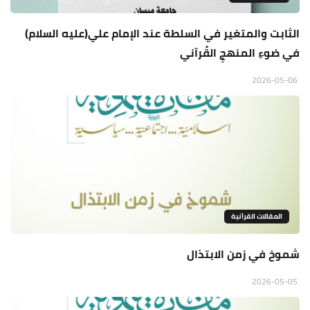
الثابت والمتغير في السلطة عند الإمام علي(عليه السلام)
في ضوءِ المنهجِ القُرآني
2026-05-06
المقالات القراَنية
شموخ في زمن الابتذال
2026-05-05