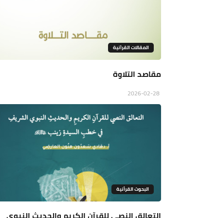
المقالات القراَنية
مقاصد التلاوة
2026-02-28
البحوث القرأنية
التعالق النصي للقرآنِ الكريمِ والحديثِ النبوي