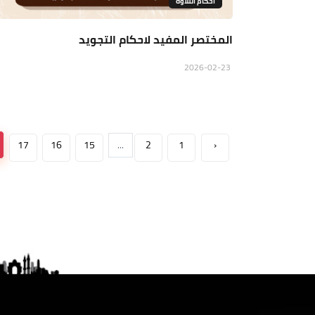
احكام التلاوة
المختصر المفيد لاحكام التجويد
2026-02-23
17
16
15
...
2
1
‹