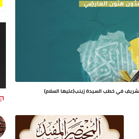
 الشريفِ في خطب السيدة زينب(عليها السلام)
آ