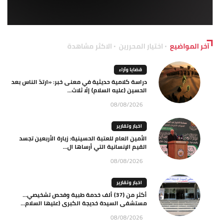
آخر المواضيع
اختيار المحررين
الاكثر مشاهدة
قضايا وآراء
دراسة كلامية حديثية في معنى خبر: «ارتدّ الناس بعد
الحسين (عليه السلام) إلّا ثلاث...
08/08/2026
اخبار وتقارير
الأمين العام للعتبة الحسينية: زيارة الأربعين تجسد
القيم الإنسانية التي أرساها ال...
08/08/2026
اخبار وتقارير
أكثر من (37) ألف خدمة طبية وفحص تشخيصي…
مستشفى السيدة خديجة الكبرى (عليها السلام...
08/08/2026