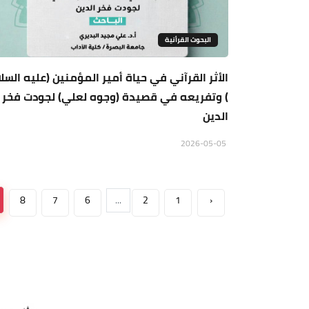
البحوث القرأنية
الأثر القرآني في حياة أمير المؤمنين (عليه السلا
) وتفريعه في قصيدة (وجوه لعلي) لجودت فخر
الدين
2026-05-05
8
7
6
...
2
1
‹