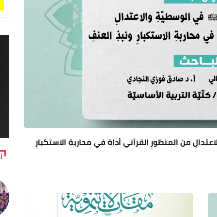
عتدالِ من المنظورِ القرآني أداة في محاربةِ الاستكبارِ
آ