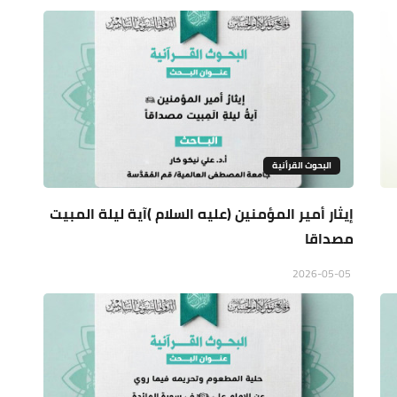
البحوث القرأنية
إيثار أمير المؤمنين (عليه السلام )آية ليلة المبيت
مصداقا
2026-05-05