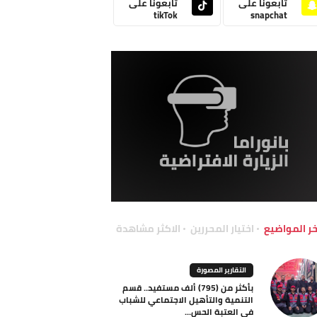
تابعونا على
تابعونا على
tikTok
snapchat
خر المواضيع
اختيار المحررين
الاكثر مشاهدة
التقارير المصورة
بأكثر من (795) ألف مستفيد.. قسم
التنمية والتأهيل الاجتماعي للشباب
في العتبة الحس...