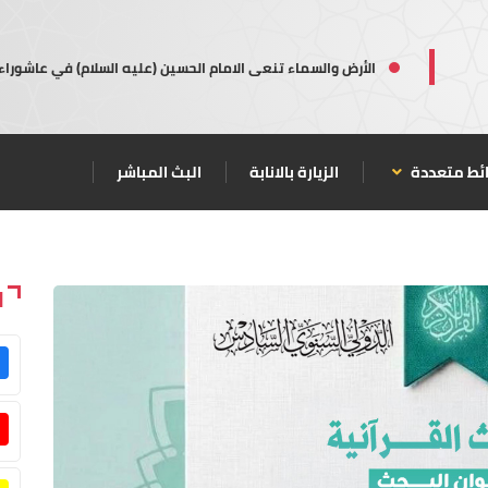
الأرض والسماء تنعى الامام الحسين (عليه السلام) في عاشوراء
ئط متعددة
الزيارة بالانابة
البث المباشر
ا