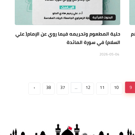
البحوث القرأنية
م
حلية المطعوم وتحريمه فيما روي عن الإمام( علي
السلام) في سورة المائدة
2026-05-04
›
38
37
...
12
11
10
9