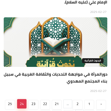
الإمام عليّ (عليه السلام).
2025-02-27
البحوث القرأنية
دورالمرأة في مواجهة التحدیات والثقافة الغربیة في سبیل
بناء المجتمع المهدوي
2025-02-27
25
24
23
22
21
...
2
1
‹