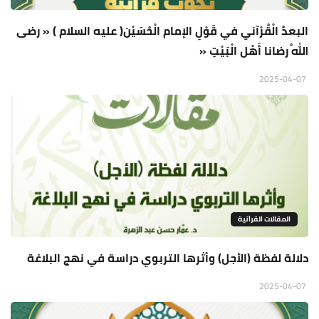
البعدُ الْقُرْآني في قَوْلِ الإمام الْحُسَيْن( عليه السلام ) « رضى
اللهُ رضانا أَهْل الْبَيْتِ «
2025-04-07
المقالات القراَنية
دلالة لفظة (الأجل) وأثرها التربوي دراسة في نهج البلاغة
2025-04-07