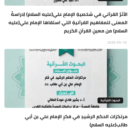
الأثرُ القرآنيَ في شخصيةِ الإمامِ علي(عليه السلام) (دراسةُ
المعنى للمفاهيم القرآنيةِ التي استقاها الإمام علي(عليه
السلام) من معينِ القرآنِ الكريم
2026-05-10
البحوث القرأنية
مرتكزات الحكم الرشيدِ في فكرِ الإمام علي بن أبي
طالب(عليه السلام)