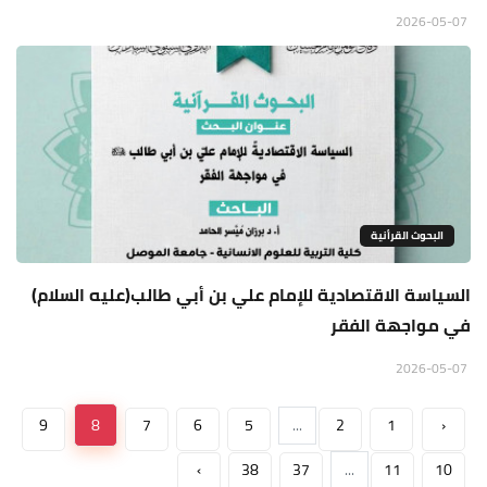
2026-05-07
البحوث القرأنية
السياسة الاقتصادية للإمام علي بن أبي طالب(عليه السلام)
في مواجهة الفقر
2026-05-07
9
8
7
6
5
...
2
1
‹
›
38
37
...
11
10