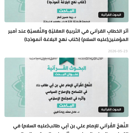
البحوث القرأنية
أثر الخطابِ القرآنيَ في التَربيةِ العقليّةِ والنَّفسيّةِ عند أمير
المؤمنين(عليه السلام) (كتاب نهج البلاغة أنموذجا)
2026-05-23
البحوث القرأنية
النَّهجُ القُرآني للإمام علي بن أبِي طالب(عليه السلام) في