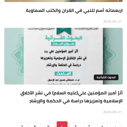
اربعمائه أسم للنبي في القران والكتب السماوية
2026-05-21
البحوث القرأنية
أثرُ أمير المؤمنين علي(عليه السلام) في نشرِ الأخلاقِ
الإسلامية وتعزيزها دراسة في الحكمة والإرشادِ
2026-05-21
7
6
5
4
3
2
1
‹