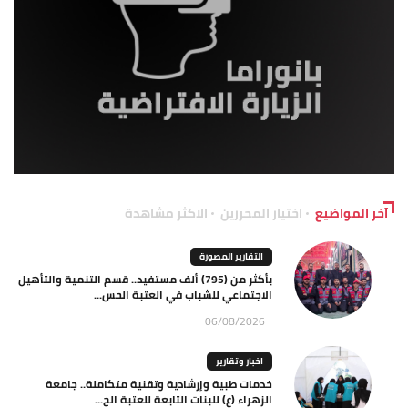
آخر المواضيع
اختيار المحررين
الاكثر مشاهدة
التقارير المصورة
بأكثر من (795) ألف مستفيد.. قسم التنمية والتأهيل
الاجتماعي للشباب في العتبة الحس...
06/08/2026
اخبار وتقارير
خدمات طبية وإرشادية وتقنية متكاملة.. جامعة
الزهراء (ع) للبنات التابعة للعتبة الح...