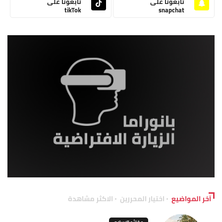
تابعونا على
تابعونا على
tikTok
snapchat
آخر المواضيع
اختيار المحررين
الاكثر مشاهدة