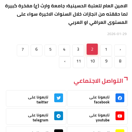
الامين العام للعتبة الحسينية: جامعة وارث (ع) مفخرة كبيرة
لما حققته من انجازات خلال السنوات الاخيرة سواء على
المستوى العراقي او العربي
2026-01-29
7
6
5
4
3
2
1
‹
›
11
10
9
8
التواصل الاجتماعي
تابعونا على
تابعونا على
twitter
facebook
تابعونا على
تابعونا على
telegram
youtube