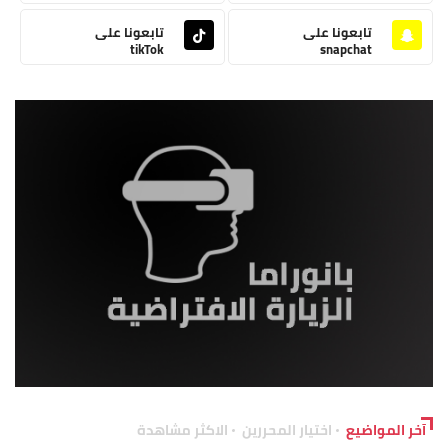
تابعونا على
تابعونا على
tikTok
snapchat
آخر المواضيع
اختيار المحررين
الاكثر مشاهدة