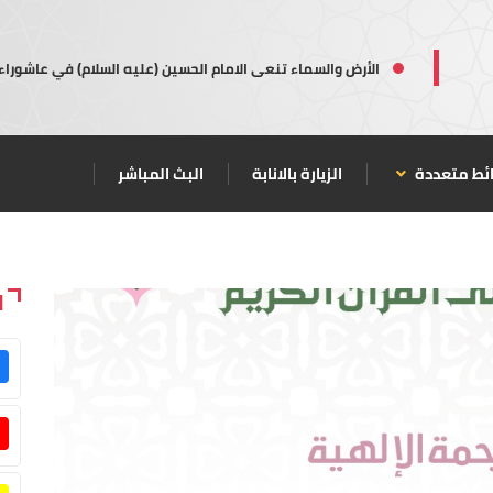
الأرض والسماء تنعى الامام الحسين (عليه السلام) في عاشوراء
ئط متعددة
الزيارة بالانابة
البث المباشر
ا