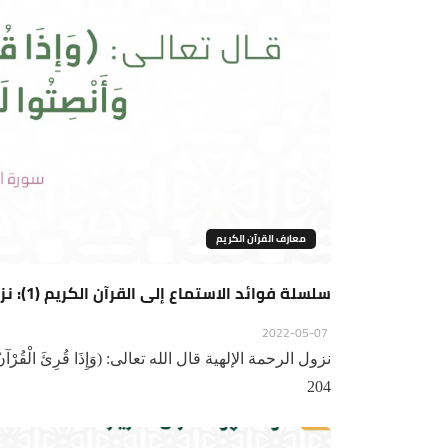
معارف القرآن الكريم
سلسلة فوائد الاستماع إلى القرآن الکریم (1): نزول الرحمة الإلهية
2022-05-07
نزول الرحمة الإلهية قال الله تعالى: (وَإِذَا قُرِئَ الْقُرْآنُ فَا
204