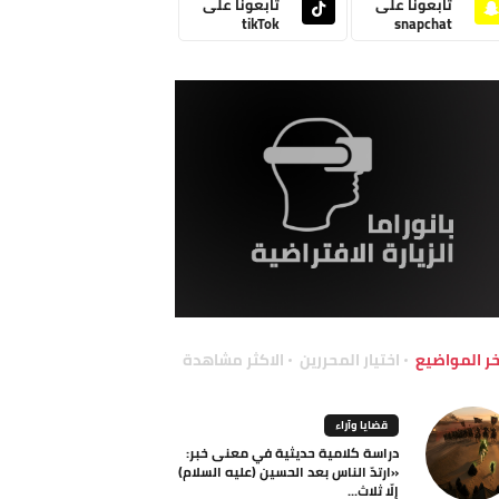
تابعونا على
تابعونا على
tikTok
snapchat
خر المواضيع
اختيار المحررين
الاكثر مشاهدة
قضايا وآراء
دراسة كلامية حديثية في معنى خبر:
«ارتدّ الناس بعد الحسين (عليه السلام)
إلّا ثلاث...