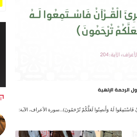
آ
سْتَمِعُوا لَهُ وَأَنصِتُوا لَعَلَّكُمْ تُرْحَمُونَ)...سورة الأعراف، الآية: