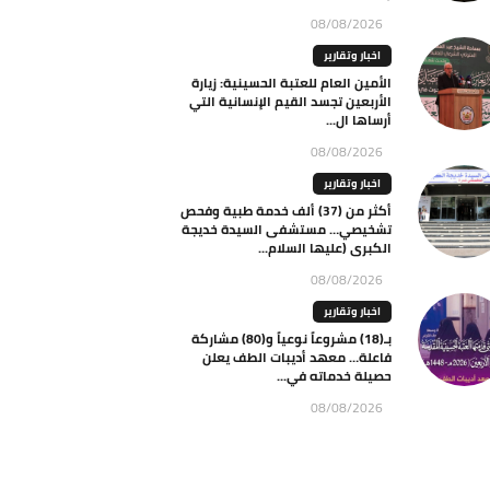
08/08/2026
اخبار وتقارير
الأمين العام للعتبة الحسينية: زيارة
الأربعين تجسد القيم الإنسانية التي
أرساها ال...
08/08/2026
اخبار وتقارير
أكثر من (37) ألف خدمة طبية وفحص
تشخيصي… مستشفى السيدة خديجة
الكبرى (عليها السلام...
08/08/2026
اخبار وتقارير
بـ(18) مشروعاً نوعياً و(80) مشاركة
فاعلة… معهد أديبات الطف يعلن
حصيلة خدماته في...
08/08/2026