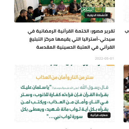
الأنشطة الدولية
ان ذنوب
تقرير مصور: الختمة القرآنية الرمضانية في
سيدني-أستراليا التي يقيمها مركز التبليغ
القرآني في العتبة الحسينية المقدسة
2022-05-01
معارف قرآنية