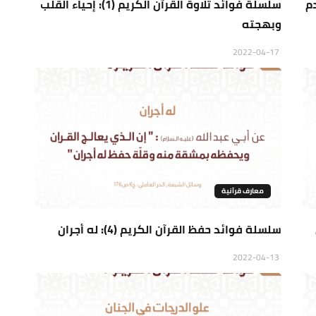
نس وعدم
سلسلة فوائد تلاوة القرآن الكريم (1): إحياء القلب
وبهجته
2022-04-17
معارف قرآنية
سلسلة فوائد حفظ القرآن الكريم (4): له أجران
2022-04-13