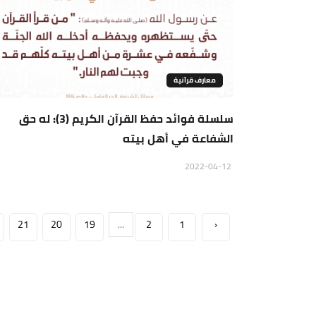
معارف قرآنية
سلسلة فوائد حفظ القرآن الكريم (3): له حق
الشفاعة في أهل بيته
2022-04-12
21
20
19
...
2
1
‹