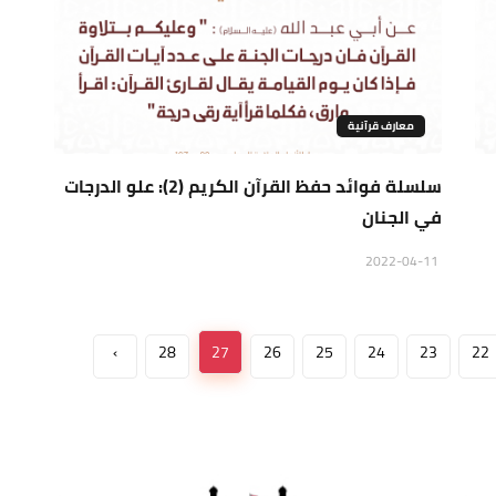
معارف قرآنية
سلسلة فوائد حفظ القرآن الكريم (2): علو الدرجات
في الجنان
2022-04-11
›
28
27
26
25
24
23
22