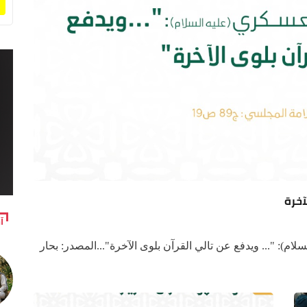
آ
ام): "... ويدفع عن تالي القرآن بلوى الآخرة"...المصدر: بحار