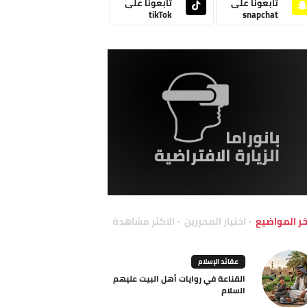
تابعونا على
تابعونا على
tikTok
snapchat
خر المواضيع
اختيار المحررين
الاكثر مشاهدة
عقائد الإسلام
القناعة في روايات أهل البيت عليهم
السلام