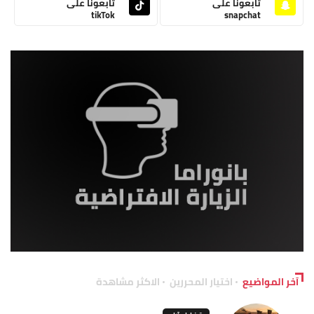
تابعونا على
تابعونا على
tikTok
snapchat
آخر المواضيع
اختيار المحررين
الاكثر مشاهدة