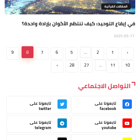
المقالات القراَنية
في إيقاع التوحيد: كيف تنتظم الأكوان بإرادة واحدة؟
2025-05-17
9
8
7
6
5
...
2
1
‹
›
28
27
...
11
10
التواصل الاجتماعي
تابعونا على
تابعونا على
twitter
facebook
تابعونا على
تابعونا على
telegram
youtube