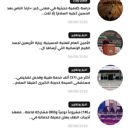
قضايا وآراء
دراسة كلامية حديثية في معنى خبر: «ارتدّ الناس بعد
الحسين (عليه السلام) إلّا ثلاث...
08/08/2026
اخبار وتقارير
الأمين العام للعتبة الحسينية: زيارة الأربعين تجسد
القيم الإنسانية التي أرساها ال...
08/08/2026
اخبار وتقارير
أكثر من (37) ألف خدمة طبية وفحص تشخيصي…
مستشفى السيدة خديجة الكبرى (عليها السلام...
08/08/2026
اخبار وتقارير
بـ(18) مشروعاً نوعياً و(80) مشاركة فاعلة… معهد
أديبات الطف يعلن حصيلة خدماته في...
08/08/2026