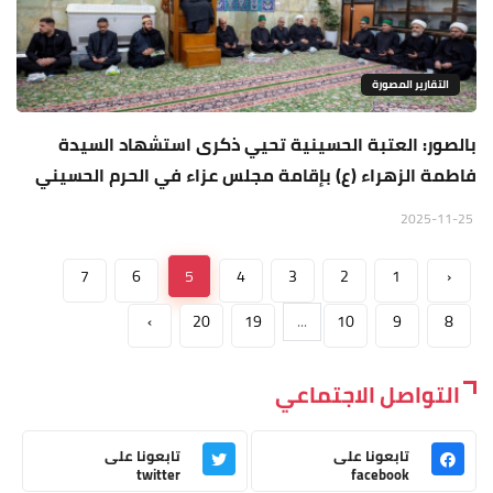
التقارير المصورة
بالصور: العتبة الحسينية تحيي ذكرى استشهاد السيدة
فاطمة الزهراء (ع) بإقامة مجلس عزاء في الحرم الحسيني
2025-11-25
7
6
5
4
3
2
1
‹
›
20
19
...
10
9
8
التواصل الاجتماعي
تابعونا على
تابعونا على
twitter
facebook