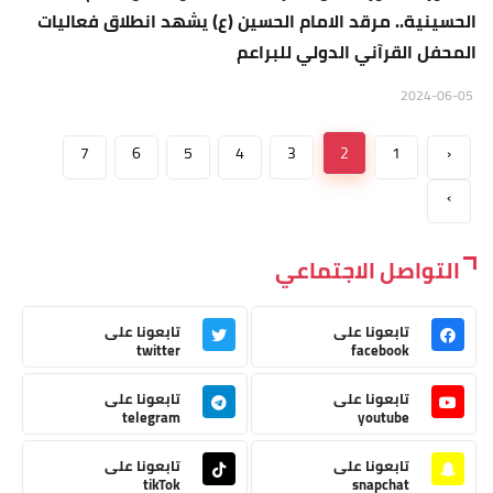
الحسينية.. مرقد الامام الحسين (ع) يشهد انطلاق فعاليات
المحفل القرآني الدولي للبراعم
2024-06-05
7
6
5
4
3
2
1
‹
›
التواصل الاجتماعي
تابعونا على
تابعونا على
twitter
facebook
تابعونا على
تابعونا على
telegram
youtube
تابعونا على
تابعونا على
tikTok
snapchat