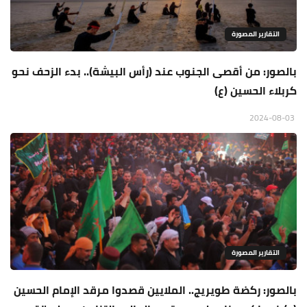
التقارير المصورة
بالصور: من أقصى الجنوب عند (رأس البيشة).. بدء الزحف نحو
كربلاء الحسين (ع)
2024-08-03
التقارير المصورة
بالصور: ركضة طويريج.. الملايين قصدوا مرقد الإمام الحسين