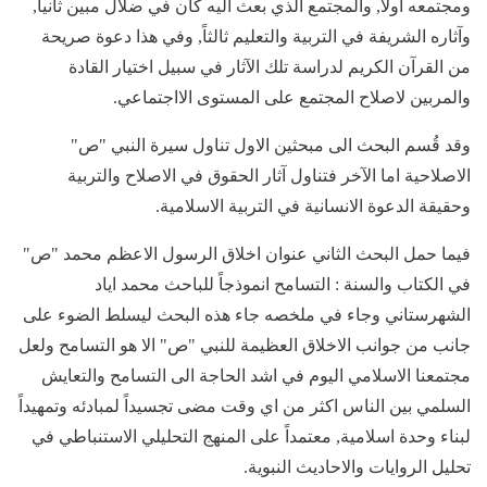
ومجتمعه اولاً, والمجتمع الذي بعث اليه كان في ضلال مبين ثانياً,
وآثاره الشريفة في التربية والتعليم ثالثاً, وفي هذا دعوة صريحة
من القرآن الكريم لدراسة تلك الآثار في سبيل اختيار القادة
والمربين لاصلاح المجتمع على المستوى الااجتماعي.
وقد قُسم البحث الى مبحثين الاول تناول سيرة النبي "ص"
الاصلاحية اما الآخر فتناول آثار الحقوق في الاصلاح والتربية
وحقيقة الدعوة الانسانية في التربية الاسلامية.
فيما حمل البحث الثاني عنوان اخلاق الرسول الاعظم محمد "ص"
في الكتاب والسنة : التسامح انموذجاً للباحث محمد اياد
الشهرستاني وجاء في ملخصه جاء هذه البحث ليسلط الضوء على
جانب من جوانب الاخلاق العظيمة للنبي "ص" الا هو التسامح ولعل
مجتمعنا الاسلامي اليوم في اشد الحاجة الى التسامح والتعايش
السلمي بين الناس اكثر من اي وقت مضى تجسيداً لمبادئه وتمهيداً
لبناء وحدة اسلامية, معتمداً على المنهج التحليلي الاستنباطي في
تحليل الروايات والاحاديث النبوية.