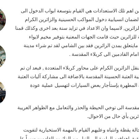
اهم تلك الاستعدادات هي القيام بتوسعة ابواب الدخول الى
لضمان انسيابية دخول المواكب الحسينية والزائرين الكرام
لزائرين, لاسيما وان الاعداد في تزايد سنة بعد اخرى وكذلك قمنا
 للزائرين حيث قامت الجهات المعنية بتوفير مخيم لايواء
ايتعلق بمدن الزائرين فقد بين الشامي لقد تم شراء مدينة
مام القادمين الى كربلاء المقدسة .
 الزائرين الكرام على محاور كربلاء المتعددة , فبعد ان تم
 العتبة الحسينة المقدسة بالاضافة الى مشاركة آليات العتبة
بة المطهرة بإستأجار بعض السيارات لتهسيل عملية عودة
لمقدسة الى توخي الحيطة والحذر والتعامل مع الظواهر الغريبة
رين بأي حال من الاحوال.
 يقظة وانتباه وعليهم القيام بالمهمة الاستخبارية لتفويت
ق اهدافهم الرامية الى النيل من الزائرين القادمين سيراً على