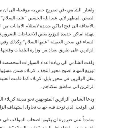
واشار الشامي -في تصريح خص به موقعنا- الى ان من 
الصحن المطهر لابي عبد الله الحسين "عليه السلام" 
بالاضافة الى فتح اماكن جديدة لاستلام الامانات من ا
بتهيئة اماكن جديدة لتوزيع بعض الاحتياجات الضرورية
النساء في صحن العقيلة "عليها السلام" وكذلك وفي م
الزائرين على طريق بغداد من وزارة البلديات وفتحها ا
ولفت الشامي الى زيادة اعداد السيارات المخصصة لنقل
توزيع المهام اصبح محور النجف- كربلاء ضمن مسؤولية
بنقل الزائرين في محور بابل- كربلاء كما قامت العت
الزائرين الى مناطق سكناهم .
ودعا الشامي الزائرين المتوجهين نحو مدينة كربلاء ا
في الوقت الذي توجد فيه جهات تحاول استهداف الزائ
مشدداً على ضرورة ان يكونوا اصحاب المواكب في حالة
الفرصة على اعداء اهل البيت "عليهم السلام" في تحقي