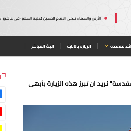
الأرض والسماء تنعى الامام الحسين (عليه السلام) في عاشوراء
ئط متعددة
الزيارة بالانابة
البث المباشر
ا
مقدسة" نريد ان تبرز هذه الزيارة بأبهى