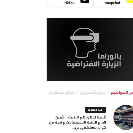
tikTok
snapchat
خر المواضيع
اختيار المحررين
الاكثر مشاهدة
اخبار وتقارير
تثمينا لجهودهم الطبية.. الأمين
العام للعتبة الحسينية يكرم نخبة من
كوادر مستشفى س...