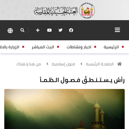
الرئيسية
اخبار ونشاطات
البث المباشر
الزيارة بالانا
الصفحة الرئيسية
فنون إسلامية
من هنا و هناك
رأسٌ يـسـتـنـطـقُ فـصـولَ الـظـمـأ