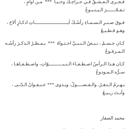
فـجـرى الـعـشـقُ فـي جـراحِـكَ وحـيـاً *** مـن أوامٍ ،
تـفـجّــــــرَ الـيـنـبـوعُ
فـوقَ صـبـرِ الـسـمـاءِ رأسُـكَ آيـــــــــــــــــــــــاتِ ادكـارٍ ألاحَ ،
وهـو قـطـيـعُ
كـان جـسـمٌ ، نـبـضُ الـنـبـيِّ احـتـواهُ *** يـمـطـرُ الـذكـرَ رأسُـه
الـمـرفـوعُ
كـان هـذا الـرأسُ اصـطـفـاءَ الـنـبــــــــــوّاتِ، واصـطـفـاهـا ،
سـرُّه الـمـودوعُ
يـهـرمُ الـدهـرُ، والـفـصــــولُ، ويـذوى *** عـنـفـوانُ الـدّنـى ،
وأنـتَ ربـيـعُ
محمد الصفار