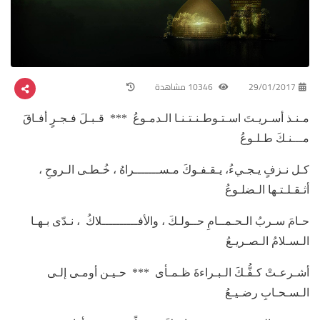
29/01/2017
10346 مشاهدة
مـنـذ أسـريـتَ اسـتـوطـنـتـنـا الـدمـوعُ *** قـبـلَ فـجـرٍ أفـاقَ
مـــنـكَ طـلـوعُ
كـل نـزفٍ يـجـيءُ، يـقـفـوكَ مـســـــــراهُ ، خُـطـى الـروحِ ،
أثـقـلـتـها الـضلـوعُ
حـامَ سـربُ الـحـمــامِ حــولـكَ ، والأفــــــــــلاكُ ، نـدّى بـهـا
الـسـلامُ الـصـريـعُ
أشـرعـتْ كـفُّـكَ الـبـراءةَ ظـمـأى *** حـيـن أومـى إلـى
الـسـحـابِ رضـيـعُ