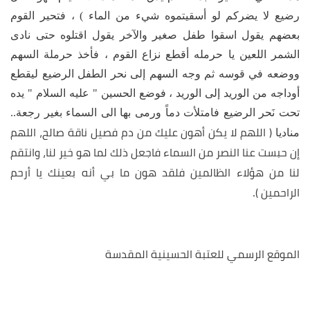
رضيع لا يضركم لو أسقيتموه شيء من الماء ) ، فتحير القوم
بعضهم يقول اسقوا طفل صغير والآخر يقول اقتلوه حتى نادى
الشمر اللعين يا حرمله أقطع نزاع القوم ، فأخذ حرملة السهم
ووضعه في قوسه ثم وجه السهم إلى نحر الطفل الرضيع ليقطع
أوداجه من الوريد إلى الوريد ، فوضع الحسين " عليه السلام " يده
تحت نَحر الرضيع فامتلأت دماً ورمى بها الى السماء بغير رجعة..
( اللهم لا يكن أهون عليك من دم فصيل ناقة صالح، اللهم
مناديا
إن حبست عنا النصر من السماء فاجعل ذلك لما هو خير لنا، وانتقم
لنا من هؤلاء الظالمين فلقد هون ما بي أنه بعينك يا أرحم
الراحمين )
.
الموقع الرسمي للعتبة الحسينية المقدسة