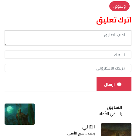
وسوم :
اترك تعليق
ارسال
السابق
يا ساقيَ الظِّماء ..
التالي
زينب .. صرح الأسى