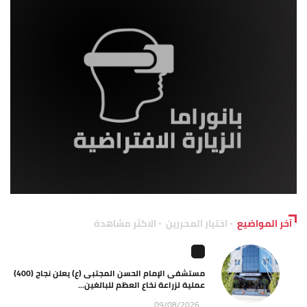
آخر المواضيع
اختيار المحررين
الاكثر مشاهدة
مستشفى الإمام الحسن المجتبى (ع) يعلن نجاح (400)
عملية لزراعة نخاع العظم للبالغين...
09/08/2026