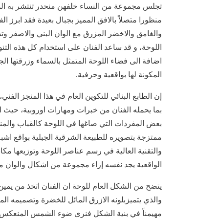
تجلس مجموعة من النساء خلفهن منحدر تنتشر به المنا
منظورا متصلاً بالافق المميز بجبال بعيدة فقد ابرز الف
والغامق والاخضر المزرق مع الوان البني والاصفر وتدر
اللوحة، و قد ساعد الفنان على استخدام كل هذه التن
اضافة الى فضاء اللوحة المتمثل بالسماء وزرقتها ال
المكونة لها بواقعية وحرفية.
إن الطابع البنائي للتكوين العام في هذا المنجز الفني
بما يحمله الفنان من خبرات ومهارات اوروبية، حيث ال
بعض المفردات التي صاغها في اللوحة كالقباب والمنا
ممتزجة بتصويره للطبيعة الشرقية الجبلية بواقع اش
والتقنية العالية في رسم عناصر اللوحة وتوزيعها مكا
الواقعية يجد نفسه إزاء مجموعة من اشكال والوان من
يتضح من الشكل العام للوحة ان الفنان اتخذ من يمين 
والذي يتميزبلونه الازرق المائل للخضرة وتصميمه الم
مهيمناً في بنية الشكل فنرى ضوء الشمس المنعكس على