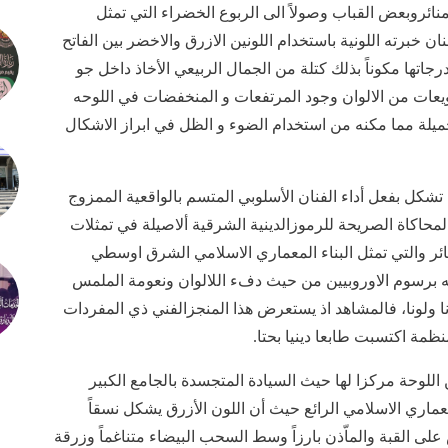
ئروبعض القباب وصولاً الى الربوع الخضراء التي تمثل
نان خبرته اللونية باستخدام اللونين الازرق والاخضر بين الفاتح
جاتها مكوناً بذلك كتلة من الجمال الربيعي الأخاذ داخل جو
ويعات من الالوان وجود المرتفعات و المنخفضات في اللوحه
جميلة مما مكنه من استخدام الضوء و الظل في ابراز الاشكال
، تشكل بفعل أداء الفنان الأسلوبي المتسم بالواقعية الممزوج
محاكاة الصريحة للرموزالدينية الشرقية ألاصيلة في تمثلات
ئر والتي تمثل البناء المعماري الاسلامي الشرق اوسطي
به برسوم الاوروبيين من حيث دفء اللالوان ونعومة الملمس
نا ولونا، فالمشاهد اذ يستعرض هذا المنجزالفني ذي المفردات
ظمة اكتسبت طابعا دينيا بحتا.
اللوحة مركزا لها حيث السيادة المتجسدة بالجامع الكبير
عماري الاسلامي الرائع حيث أن اللون الأزرق يشكل نسقاً
 القبة والماّذن بارزاً وسط السحب البيضاء متناغماً وزرقة