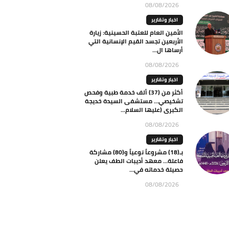
08/08/2026
اخبار وتقارير
الأمين العام للعتبة الحسينية: زيارة
الأربعين تجسد القيم الإنسانية التي
أرساها ال...
08/08/2026
اخبار وتقارير
أكثر من (37) ألف خدمة طبية وفحص
تشخيصي… مستشفى السيدة خديجة
الكبرى (عليها السلام...
08/08/2026
اخبار وتقارير
بـ(18) مشروعاً نوعياً و(80) مشاركة
فاعلة… معهد أديبات الطف يعلن
حصيلة خدماته في...
08/08/2026