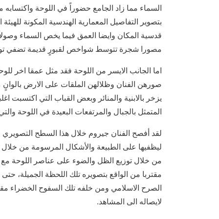
السماء مما زاد الجامع حضوراً في اللوحة واكتسابه م
بتصوير التفاصيل المعمارية الهندسية المكونة للهيئة 
قدسية المكان وايضا العمق فيما يخص السماء وصولاً 
مصورا شجرة تتوسط شواخص لقبورٍ قديمة تضفي توازنا ً
اما الجانب الايسر من اللوحة فقد مثل عمقا اخر لل
صورهن الفنان وظلالهن الملقات على الارض بالوانٍ 
يزخر بالابنية والمنائر وبعض القباب التي اكتسبت اغل
المتمثل بالجبال والمرتفعات البعيدة في اللوحة والت
لقد أفصح الفنان جيروم خلال هذا السطح التصويري ا
ليظفيها على الطبيعة والأشكال المرسومة من خلال 
من خلال توزيع الظل والضوء على عناصر اللوحة مع ا
مقتربا من الواقع بتصويره تلك اللحظة الجميلة، حتى
الصرح الاسلامي ومن خلفه تلك السفوح الخضراء مقترب
لايصاله الى المشاهد.