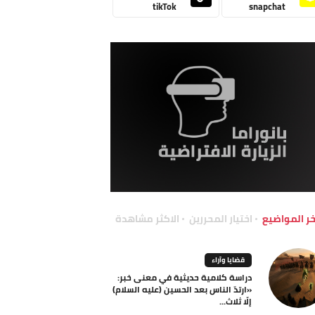
tikTok
snapchat
خر المواضيع
اختيار المحررين
الاكثر مشاهدة
قضايا وآراء
دراسة كلامية حديثية في معنى خبر:
«ارتدّ الناس بعد الحسين (عليه السلام)
إلّا ثلاث...