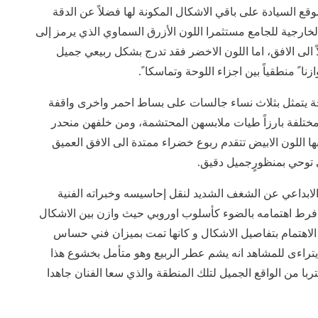
وقع السيادة على باقي الاشكال المكونة لها فضلاً عن الدقة
الخارجية للجامع مستثمرا اللون الأزرق السماوي الذي يرمز إلى
الى الافق، اما اللون الاخضر فقد تدرج بشكل ربيعي جميل
 منطقياً بين اجزاء اللوحة وتماسكا ً.
وحة يتمثل بثلاث نساء جالسات على بساط احمر واخرى واقفة
مختلفة بارزاً طيات ملابسهن المحتشمة، ومن خلفهن منحدر
بها اللون الابيض تتقدم ربوع خضراء ممتدة الى الافق العميق
ي توحي بمنظورٍجميل دقيق.
لابداعي عن الشغف الشديد لنقل إحاسيسه وخبراته الفنية
فرط اهتمامه بالضوء كأسلوب اوروبي حيث وازن بين الاشكال
لاهتمام بتفاصيل الاشكال و كانها تمت بميزان فني حساس
 يتراءى للمشاهد انه يشم عطر الربيع وهو متأمل بخشوع هذا
ا من الواقع الجميل لتلك المنطقة والذي سعا الفنان جاهدا