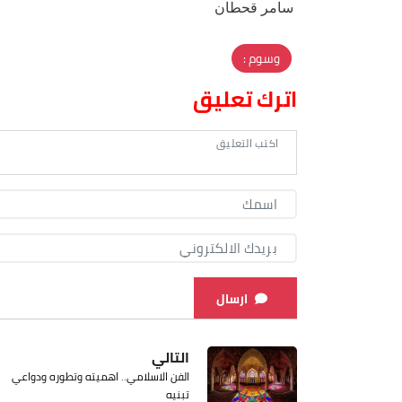
سامر قحطان
وسوم :
اترك تعليق
ارسال
التالي
الفن الاسلامي.. اهميته وتطوره ودواعي
تبنيه