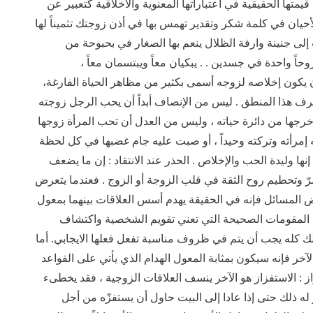
 قيمتها الحقيقية في اعتباراتها المعنوية والأخلاقية كتعبير عن
أحيان في كلمة شكر وتقدير تهمس بها في أذن زوجتك تثميناً لها
إلى جنينة وارفة الظلال ينعم بها الصغار في بحبوحة من
حاً واحدة في جسدين . . يبكيان معاً ويبتسمان معاً ،
ن يكون إخلاصه لزوجه أسمى بكثير من مظاهر الحياة الفارغة،
عرف هذا المنطق . ليس من الإنصاف أبداً أن يحب الرجل زوجته
أخرجها من دائرة حياته ، وليس من العدل أن تحب المرأة زوجها
 إمرأته وتركته وحيداً ، أو صبت عليه جام غضبها في كل لحظة
نها وليدة الحب والإخلاص . الحذر عند الانتقاد : إن ما يضعف
مرّ وتحطيم روح الثقة في قلب الزوجة أو الزوج . فعندما يتعرض
المسائل فإنه في الحقيقة يهدم أسس العلاقات بينهما بمعول
يه المقومات الصحيحة التي تعني تقويم الشخصية واكتشاف
كله يجب أن يتم في ظروف مناسبة تفعل فعلها الايجابي. أما
آخر فإنه سيكون بمثابة المعول الهدام الذي يأتي على القواعد
از : الاستفزاز هو الآخر ينسف العلاقات الزوجية ، فقد يخطىء
 له ذلك حتى إذا عادا إلى البيت حاول أن يستفزّه من أجل