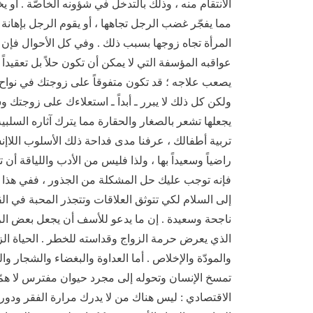
الانتقام منه ، وذلك بالتدخل في شؤونه الخاصّة . أو 
مما يفجّر غضب الرجل تجاهها ، أو يقوم الرجل بإهان
المرأة تجاه زوجها بسبب ذلك . وفي كل الأحوال فإن
عواقبه المؤسفة التي لا يمكن أن تكون حلاً بل تعقيداً 
يصعب علاجه ؛ قد تكون متفوقاً على زوجتك في نواح عدي
ولكن كل ذلك لا يبرر ـ أبداً ـ استعلاءك على زوجتك 
يجعلها تشعر بالصغار والحقارة مما يترك آثاره السلبي
تربية أطفالك ، عرفنا مدى فداحة ذلك الأسلوب اللاإ
راضياً وسعيداً بها ، ولذا فليس من الأدب واللياقة أن ت
فإنه توجب عليك حل المشكلة من الجذور ، ففي هذا سعا
إلى السلام لكي تتوثق العلاقات وتتجذر المحبة في ال
ناجحة وسعيدة . إن ما يدعو للأسف أن يجعل بعض الر
الذي يعرض حرمة الزواج وقداسته للخطر . الحياة الز
والمودّة والإخلاص . أما العداوة والبغضاء والشجار و
تمسخ الإنسان وتحوله إلى مجرد حيوان مفترس لا همّ 
الاقتصادي : ليس هناك من لا يدرك مرارة الفقر ودوره 