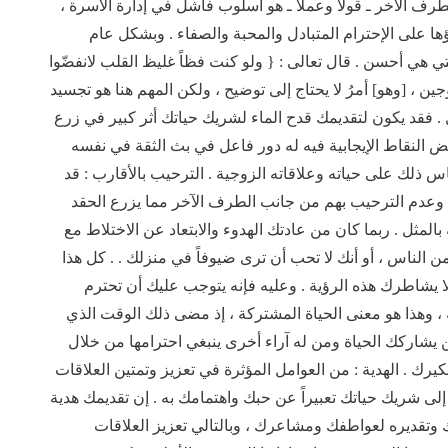
 الآخر ـ قولاً وعملاً ـ هو أسلوب فاشل في إدارة الأسرة ،
ها على الإحترام المتبادل والمحبة والصفاء . وبشكل عام
هي أحسن . قال تعالى : { ولو كنت فظاً غليظ القلب لانفضّوا
 ، [وهو] أمرُ لا يحتاج إلى توضيح ، ولكن المهم هنا هو تجسيد
 . فقد يكون لتقديمك قدح الماء لشريك حياتك أثر كبير في زرع
ض النقاط الإيجابية فيه له دور فاعل في بث الثقة في نفسه
س ذلك على حياته وعلاقاته الزوجية . الترحيب بالأقارب : قد
ا وعدم الترحيب بهم من جانب الطرف الآخر مما يزرع الحقد
بالمثل . ربما كان من عادتك الهدوء والابتعاد عن الاختلاط مع
ن من الناس ، أو أنك لا تحب أن ترى ضيوفاً في منزلك . . كل هذا
شاطرك هذه الرؤية . وعليه فإنه يتوجب عليك أن تحترم
، وهذا هو معنى الحياة المشتركة ، إذ مضى ذلك الوقت الذي
ن يشاركك الحياة ومن له آراء أخرى ينبغي احترامها من خلال
 . الهدية : من العوامل المؤثرة في تعزيز وتمتين العلاقات
إلى شريك حياتك تعبيراً عن حبك واهتمامك به . إن تقديمك هدية
وتقديره لعواطفك ومشاعرك ، وبالتالي تعزيز العلاقات