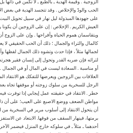
الزوجية . وقيمة الهدية ـ بالطبع ـ لا تكمن في ذاتها بل
الحب والودّ والإخلاص . وقد تتجسد الهدية في بعض ال
على جهودها المبذولة ليل نهار في سبيل تحويل البيت 
العيش الكريم . الإخلاص : إن على الزوجين أن يكونا رو
ويتقاسمان هموم الحياة وأفراحها . وإن على الزوج أ
كالمال والثراء والجمال ؛ ذلك أن الحب الحقيقي لا ي
لجمالها مثلاً ، فإذا حدث وتشوه ذلك الجمال لفظها و
لثرائه فإن ضربه القدر وتحول إلى إنسان فقير هجرته
أو مناسبة . السعادة ليست في المال أو في الجمال . إ
العلاقات بين الزوجين ويعرضها للتفكك هو الانتقاد ال
الرجل للسخرية من سلوك زوجته أو موقفها تجاه بعض 
خطر . الانتقاد في حقيقته عمل إيجابي إذا توفرت ف
مواطن الضعف ووضع الاصبع على العيب؛ على أن ذلك 
أن يتحول الانتقاد إلى أسلوب مرير في السخرية من ال
برمتها، فينهار السقف من فوقها. الابتعاد عن الاستفز
أحدهما ـ مثلاً ـ في سلوكه خارج المنزل فيضمر الآخر