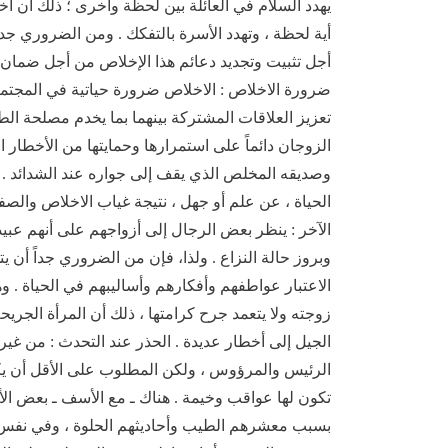
يهدد السلام في العائلة بين لحظة وأخرى ؛ ذلك أن اخ
أية لحظة ، وتهدد الأسرة بالتفكك . ومن الضروري جدا
أجل تثبيت وتجديد دعائم هذا الإخلاص من أجل ضمان ا
ضرورة الاخلاص : الاخلاص ضرورة حياتية في المجتمعات
تعزيز العلاقات المشتركة بينهما بما يخدم مصلحة الط
الزوجان دائماً على استمرارها وحمايتها من الأخطار ال
وصديقه المخلص الذي يقف إلى جواره عند الشدائد . و
الحياة ، عن علم أو جهل ، نتيجة غياب الاخلاص والص
الآخر : ينظر بعض الرجال إلى أزواجهم على أنهم عبيد
وبروز حالة النزاع . ولذا، فإن من الضروري جداً أن
الاعتبار عواطفهم وأفكارهم وأساليبهم في الحياة . وه
زوجته ولا يتعمد جرح كرامتها ، ذلك أن المرأة الجريح
الجيل إلى أخطار عديدة . الحذر عند التحدث : من غير
الرئيس والمرؤوس ، ولكن المطلوب على الأقل أن يكو
تكون لها عواقب وخيمة . هناك ـ مع الأسف ـ بعض الأ
بسبب معشرهم الطيب وأحاديثهم الحلوة ، وفي نفس 