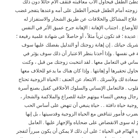
يخطئ الطفل فيحاول الأب معاقبته فتقف الأم حائلاً دون ذلك
ة زوجته أمام الطفل فيتجرأ الطفل على أمه وعندها يتفجر غضب
 علاج المشاكل والخلافات عن طريق الشجار والاستفزاز له
للأوضاع . اجتناب الإهانة : الإهانة جرح عميق الأثر في النفس
دة ؛ قد تكون ثرياً مثلاً ، أو حاصلاً عى شهادة علمية رفيعة ؛
وشريك حياتك . إن إهانة زوجتك أو التدليل بفضلك عليها سوف
ة في نفسها . وإذا أخذنا بنظر الاعتبار أن ذلك سوف يؤثر في
نساني في التعامل معها . لقد انتخبت زوجتك من قبل ، وكنت
حاول تحقيرها أو إهانتها . وإذا كان هناك ما يدعو للخلاف معها
دة لك ولأسرتك . الابتعاد عن العنف : الحياة الزوجية تحتاج
قلوب . فالتعامل الإنساني والسلوك الأخلاقي كفيل بصنع أسرة
جال وبعض النساء بيوتهم حلبة للصراع والملاكمة والشجار ،
وجية حياة دافئة . . حياة ينبغي أن تنهض على أساس الحب
الضرب فأمور تتناقض مع الحياة الزوجية وقدسيتها ، بل إنها
له سوى الانقضاض على ضحاياه والإجهاز عليها . العامل
الهدّام في الحياة ؛ على أن ذلك لا يمكن أن يكون مبرراً لتفجر