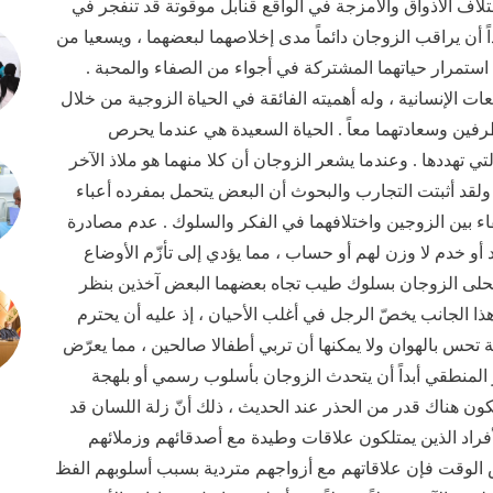
تلاف الأذواق والأمزجة في الواقع قنابل موقوتة قد تنفجر في
ً أن يراقب الزوجان دائماً مدى إخلاصهما لبعضهما ، ويسعيا من
ستمرار حياتهما المشتركة في أجواء من الصفاء والمحبة .
 الإنسانية ، وله أهميته الفائقة في الحياة الزوجية من خلال
رفين وسعادتهما معاً . الحياة السعيدة هي عندما يحرص
تي تهددها . وعندما يشعر الزوجان أن كلا منهما هو ملاذ الآخر
لقد أثبتت التجارب والبحوث أن البعض يتحمل بمفرده أعباء
فاء بين الزوجين واختلافهما في الفكر والسلوك . عدم مصادرة
 أو خدم لا وزن لهم أو حساب ، مما يؤدي إلى تأزّم الأوضاع
 يتحلى الزوجان بسلوك طيب تجاه بعضهما البعض آخذين بنظر
ذا الجانب يخصّ الرجل في أغلب الأحيان ، إذ عليه أن يحترم
ة تحس بالهوان ولا يمكنها أن تربي أطفالا صالحين ، مما يعرّض
 المنطقي أبداً أن يتحدث الزوجان بأسلوب رسمي أو بلهجة
ن هناك قدر من الحذر عند الحديث ، ذلك أنّ زلة اللسان قد
فراد الذين يمتلكون علاقات وطيدة مع أصدقائهم وزملائهم
الوقت فإن علاقاتهم مع أزواجهم متردية بسبب أسلوبهم الفظ