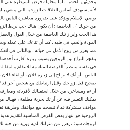
وحديثهم الخشن . أما محاولة فرض السيطرة على الطرف
لأنه يستهدف أساس العلاقات الزوجية التي ينبغي بناؤ
يوصي الإسلام ويؤكد على ضرورة معاشرة الناس بالتي 
من حولك } . العاطفة : أن يكون هناك حب يربط الزوجين
هذا الحب وإبراز تلك العاطفة من خلال القول والعمل
المودة والحب في قلبه . كما أن ثناءك على عمله وبع
مما يعزز من روح الأمل في حياته ، وبالتالي في انعكا
ينفجر النزاع بين الزوجين بسبب زيارة أقارب أحدهم
في نفسه منتظراً الفرصة المناسبة للانتقام والمقابلة 
الناس ، أو أنك لا ترتاح إلى زيارة فلان ، أو لقاء فلا
صحيح قبل زواجك وقبل ارتباطك مع شخص آخر قد لا ي
آراءه ومشاعره من خلال استقبالك لأقربائه ومعارفه 
يمكنك التعبير فيه عن آرائك بحرية مطلقة ، فهناك م
مواقف مشتركة قد لا تنسجم مع مواقفك وطريقة تفكيرك
الزوجية هو انتهاز بعض الفرص المناسبة لتقديم هدية 
لزوجك سوف يعزز من منزلتك لديه ويزيد من حبه لك 