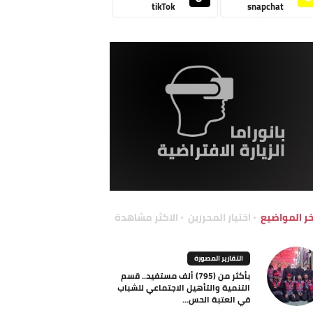
tikTok
snapchat
خر المواضيع
اختيار المحررين
الاكثر مشاهدة
التقارير المصورة
بأكثر من (795) ألف مستفيد.. قسم
التنمية والتأهيل الاجتماعي للشباب
في العتبة الحس...