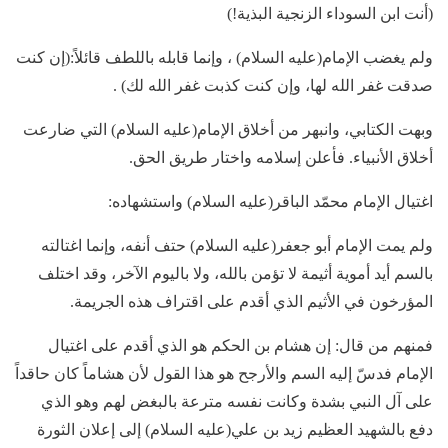
(أنت ابن السوداء الزنجية البذية!)
ولم يغضب الإمام(عليه السلام) ، وإنما قابله باللطف قائلاً:(إن كنت
صدقت غفر الله لها، وإن كنت كذبت غفر الله لك) .
وبهت الكتابي، وانبهر من أخلاق الإمام(عليه السلام) التي ضارعت
أخلاق الأنبياء. فأعلن إسلامه واختار طريق الحق.
اغتيال الإمام محمّد الباقر(عليه السلام) واستشهاده:
ولم يمت الإمام أبو جعفر(عليه السلام) حتف أنفه، وإنما اغتالته
بالسم أيد أموية أثيمة لا تؤمن بالله، ولا باليوم الآخر، وقد اختلف
المؤرخون في الأثيم الذي أقدم على اقتراف هذه الجريمة.
فمنهم من قال: إن هشام بن الحكم هو الذي أقدم على اغتيال
الإمام فدسّ إليه السم والأرجح هو هذا القول لأن هشاماً كان حاقداً
على آل النبي بشدة وكانت نفسه مترعة بالبغض لهم وهو الذي
دفع بالشهيد العظيم زيد بن علي(عليه السلام) إلى إعلان الثورة