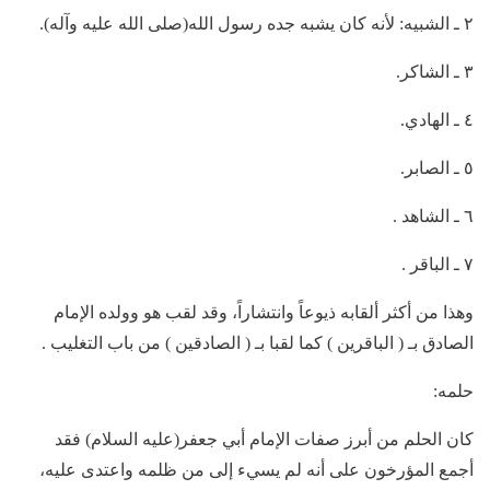
٢ ـ الشبيه: لأنه كان يشبه جده رسول الله(صلى الله عليه وآله).
٣ ـ الشاكر.
٤ ـ الهادي.
٥ ـ الصابر.
٦ ـ الشاهد .
٧ ـ الباقر .
وهذا من أكثر ألقابه ذيوعاً وانتشاراً، وقد لقب هو وولده الإمام
الصادق بـ ( الباقرين ) كما لقبا بـ ( الصادقين ) من باب التغليب .
حلمه:
كان الحلم من أبرز صفات الإمام أبي جعفر(عليه السلام) فقد
أجمع المؤرخون على أنه لم يسيء إلى من ظلمه واعتدى عليه،