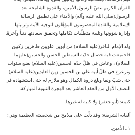
للقرآن الكريم بنصّ الرسول الأمين، والقدوة الشامخة بعد
الرسول(صلى الله عليه وآله) والأمناء على تطبيق الرسالة
الإسلامية والقادة المعصومون المؤهَّلون لتوجيه الأمة وتربيتها
وإدارة شؤونها وتلبية متطلّبات تكاملها وتحقيق سعادتها دنياً وآخرةً.
ولد الإمام الباقر(عليه السلام) من أبوين علويين طاهرين زكيين
فاجتمعت فيه خصال جدّيه السبطين الحسن والحسين(عليهما
السلام) ، وعاش في ظلّ جدّه الحسين(عليه السلام) بضع سنوات
وترعرع في ظلّ أبيه علي بن الحسين زين العابدين(عليه السلام)
حتى شبّ ونما وبلغ ذروة الكمال وهو ملازم له حتى استشهاده في
النصف الأول من العقد العاشر بعد الهجرة النبوية المباركة.
كنيته: (أبو جعفر) ولا كنية له غيرها.
ألقابه الشريفة: وقد دلّت على ملامح من شخصيته العظيمة وهي:
١ ـ الأمين.