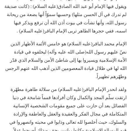
ويقول فيها الإمام أبو عبد الله الصادق(عليه السلام) : (كانت صديقة
لم تدرك في آل الحسن مثلها) وحسبها سموّاً أنها بضعة من ريحانة
رسول الله، وأنها نشأت في بيوت أذن الله أن ترفع ويذكر فيها
اسمه، ففي حجرها الطاهر تربى الإمام الباقر(عليه السلام) .
الإمام محمد الباقر(عليه السلام) هو خامس الأئمة الأطهار الذين
نصّ عليهم رسول الله(صلى الله عليه وآله) ليخلفوه في قيادة
الأمة الإسلامية ويسيروا بها إلى شاطئ الأمن والسلام الذي قدّر
الله لها في ظلال قيادة المعصومين الذين أذهب الله عنهم الرجس
وطهّرهم تطهيراً.
ولقد انحدر الإمام الباقر(عليه السلام) من سلالة طاهرة مطهّرة
ارتقت سلّم المجد والكمال وكان أفرادها قمماً شامخة في دنيا
الفضائل بعد أن حازت على جميع مقومات الشخصية الإنسانية
المتكاملة في مجال الفكر والعقيدة والعقل والعاطفة والإرادة
والسلوك، حيث أخلصوا لله تعالى وذابوا في محبته وانصهروا في
قيم الرسالة الإسلامية وكانوا ربانيين بحق، وبذلك أصبحوا عِدلاً