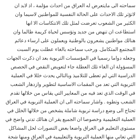
سماحته الى مايتعرض له العراق من احداث مؤلمة ، اذ لابد ان
لاتؤثر تلك الاحداث على الحالة النفسية للمواطنين لاسيما وان
الكثير من الشعوب تعرضت لمثل تلك الانتكاسات الا انها
استطاعت ان تنهض من جديد وتؤسس لحياة كريمة طالما وان
هنالك مواطنين يشعرون بالوطنية ويعملون على ارساء دعائم
المجتمع المتكامل. ورحب سماحته بالغاء عطلت يوم السبت
وجعله دواما رسميا في المؤسسات التربوية بعد ان ذكرت الجهات
المسؤولة ان الغاء تلك العطلة جاء لتعويض النقص في الحصص
الدراسية التي لم تعطى للتلاميذ وبالتالي يحدث خللا في العملية
التربوية التي تعد من المقمات الاساسية لتطوير وازدهار الشعب
في الوقت الذي تعد فيه من المعايير التي يقاس من خلالها تقدم
الشعب وتطوه . واشار سماحته الى ان العملية التربوية في العراق
تحتاج الى وضع دراسة تربوية شاملة يشخص من خلالها الخلل في
العملية التعليمية وخصوصا ان الجميع يقر ان هنالك تدني واضح في
مستوى التعليم في العراق واضعا بعض التصورات لحل المشاكل
التي تعاني منها العملية التربوية والتعليمية في العراق ومنها شحة