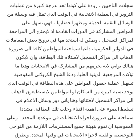
سجلات الناخبين ، زيادة على كونها تحد بدرجة كبيرة من عمليات
التزوير في العملية الانتخابية في الوقت الذي تمثل فيه وسيلة من
الوسائل التقنية الحديثة ومظهرا حضاريا ، فهي تسهل على
المواطن المشاركة في الدورات القادمة اذ لايحتاج الى المراجعة
لمراكز التسجيل ، ويمكن له استخدامها في ترويج بعض المعاملات
في الدوائر الحكومية، داعيا سماحته المواطنين كافة الى ضرورة
الذهاب الى مراكز التسجيل لاستلام تلك البطاقة، وان لايكون
هنالك تواني لانه يحرمهم من المشاركة في الانتخابات وهذا ما
تؤكده المرجعية الدينية العليا. ودعا الشيخ الكربلائي المفوضية
تسهيل عملية حصول المواطن على هذه البطاقة في الوقت الذي
يوجد نسبة كبيرة من السكان او المواطنين لايستطيعون الذهاب
الى مراكز التسجيل لاقتنائها وهنا ياتي دور وسائل الاعلام في
تسليط الضوء على اهمية اقتناء وجلب تلك البطاقة, مشددا
سماحته على ضرورة اجراء الانتخابات في موعدها المحدد ، وعلى
المفوضية ان تقوم بتهيئة جميع المستلزمات اللازمة من النواحي
اللوجستية والفنية لاجراء الانتخابات في وقتها المحدد. وتطرق