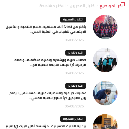
آخر المواضيع
اختيار المحررين
الاكثر مشاهدة
التقارير المصورة
بأكثر من (795) ألف مستفيد.. قسم التنمية والتأهيل
الاجتماعي للشباب في العتبة الحس...
06/08/2026
اخبار وتقارير
خدمات طبية وإرشادية وتقنية متكاملة.. جامعة
الزهراء (ع) للبنات التابعة للعتبة الح...
06/08/2026
اخبار وتقارير
عمليات جراحية وقسطرات قلبية.. مستشفى الإمام
زين العابدين (ع) التابع للعتبة الحسي...
06/08/2026
التقارير المصورة
برعاية العتبة الحسينية.. مؤسسة أهل البيت (ع) تقيم