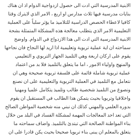
الابنية المدرسية التي ادت الى حصول ازدواجية الدوام اذ ان هناك
بنايات مدرسية فيها ثلاث مدارس او اربع ، الامر الذي لايترك وقتا
كافيا لاعطاء الحصص الدراسية للتلاميذ ما يؤثر سلباً على العملية
التعليمية الامر الذي يتطلب معالجة هذه المشكلة المتمثلة بشحة
الابنية المدرسية التي ادت الى هذا الازدواج في الدوام. واوضح
سماحته ان اية عملية تربوية وتعليمية اذا اريد لها النجاح فان نجاحها
يقوم على اركان اربعة وهي التلميذ الجهاز التربوي و التعليمي
والمنهج واولياء الامور ، اما ما يتعلق بالتلميذ فلا بد من اعتماد
عملية تربوية شاملة قائمة على فلسفة تربوية صحيحة وهي ان
نتعامل مع التلميذ في العملية التربوية والتعليمية على ان نصنع
ونصوغ من التلميذ شخصية طالب وتلميذ يتكامل علميا ومهنيا
واخلاقيا وتربويا بحيث يتمكن هذا الطالب في المستقبل ان يقوم
بدوره العلمي والمهني كذلك ان نبني منه شخصية المواطن الصالح
التي تعد احد المعالجات المهمة لمشكلة الفساد في البلد من خلال
بناء المواطنة الصالحة التي تبتدئ بالتلميذ. واضاف سماحته ما
يتعلق بالمعلم ان يبنى بناء تربويا صحيحا بحيث يكن قادرا على ان