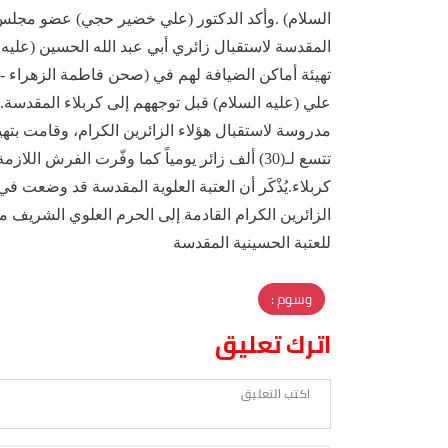
السلام) .وأكد الدكتور (علي خضير حجي) عضو مجلس إدار
المقدسة لاستقبال زائري أبي عبد الله الحسين (عليه 
تهيئة أماكن الضيافة لهم في (صحن فاطمة الزهراء -علي
علي (عليه السلام) قبل توجههم إلى كربلاء المقدسة.
مدروسة لاستقبال هؤلاء الزائرين الكرام، وقامت بته
تتسع لـ(30) ألف زائر يومياً كما وفّرت الفرش
كربلاء.يُذْكَر أن العتبة العلوية المقدسة قد وضعت في 
الزائرين الكرام القادمة إلى الحرم العلوي الشريف م
للعتبة الحسينية المقدسة
وسوم :
اترك تعليق