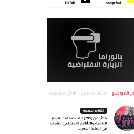
tikTok
snapchat
خر المواضيع
اختيار المحررين
الاكثر مشاهدة
التقارير المصورة
بأكثر من (795) ألف مستفيد.. قسم
التنمية والتأهيل الاجتماعي للشباب
في العتبة الحس...