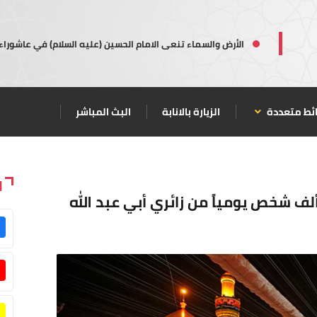
الأرض والسماء تنعى الامام الحسين (عليه السلام) في عاشوراء
ئط متعددة
الزيارة بالانابة
البث المباشر
ا
بة العلوية تعلن استضافة ( 30 ) ألف شخص يومياً من زائري أبي عبد الله