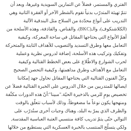
الفتري والمستمر، فضلاً عن التمارين السويدية وغيرها، وبعد أن
تتمّ تهيئة المتدرّب بدنياً نقوم بالشطر الآخر أو الفقرة الثانية وهي
التدريب على أنواع محدّدة من السلاح مثل البندقية الآلية
(الكلاشنكوف)، والـ(BKC)، والقناص، والقاذفة، وهذه الأسلحة من
أهمّ الأنواع التي يحتاجها المقاتل في ساحة المعركة، وكيفية
التعامل معها وطرق التسديد والتصويب للأهداف الثابتة والمتحركة
وتفكيك وتركيب هذه الأسلحة، إضافة لدروس نظرية وعملية
لحرب الشوارع والاطّلاع على بعض الخطط القتالية وكيفية
التعامل مع الأهداف وطرق مداهمتها، وكيفية التحصن الصحيح
وكلّ الفنون القتالية التي يحتاجها المقاتل نحاول جهد إمكاننا
ايصالها للمتدربين من خلال الدروس على الخبرة القتالية فضلاَ عن
تخصيص يومٍ للرمي بالذخيرة الحيّة."مبينا":أنّ هذه الدورات مكثّفة
ومنهجها يكون نوعاً ما مضغوطاً، وذلك لأسباب تتعلّق بالوقت
والظرف الذي يمرّ به البلد، وهناك وجبات أخرى ستُدرّب على
التوالي حتّى يتمّ تدريب كافة منتسبي العتبة العباسية المقدسة,
ولكي يتسلّح المنتسب بالخبرة العسكرية التي يستطيع من خلالها