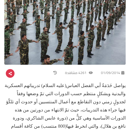
01/09/2014
4261 مشاهدة
يواصل خَدَمَةُ أبي الفضل العباس(عليه السلام) تدريباتهم العسكرية
والبدنية وبشكلٍ منتظم حسب الدورات التي تمّ وضعها وفقاً
لجدولٍ زمني دون التقاطع مع أعمال المنتسبين أو حدوث أي تلكّؤ
فيها جراء هذه التدريبات، حيث تمّ الانتهاء من دورتين من هذه
الدورات الأساسية وهي كلٌّ من (دورة عابس الشاكري، ودورة
نافع بن هلال)، والتي انخرط فيها(800 منتسب) من كافة أقسام