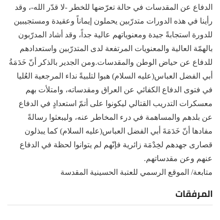
الدفاع عن المقدسات في حالة تعرّضها للخطر -لا قدّر الله-، وقد
رأينا في هذه الدورات متدرّبين يحملون إيماناً وعقيدة ومستجيبين
للدورة استجابةً جيدة ومعنوياتهم عالية جداً، وقد أشاد المدرّبون
بالهمّة العالية والمعنويات المرتفعة لدى المتدرّبين واستعدادهم
للدفاع عن حياض الوطن والمقدسات.ومن الجدير بالذكر أنّ خَدَمَةُ
أبي الفضل العباس(عليه السلام) هبوا لتلبيةً نداء المرجعية العُليا
في فتوى الدفاع الكفائي عن العراق ومقدساته، وامتلأت بهم
معسكرات التدريب القتالي ليكونوا على أتمّ استعدادٍ في الدفاع
عن بلدهم والمساهمة في درء المخاطر عنه، وليبعثوا رسالةً
مفادها أنّ خَدَمَةَ أبي الفضل العباس(عليه السلام) كما يبذلون
قصارى جهدهم لخِدْمَة زائرية فإنّهم لم يتوانوا لحظة في الدفاع
عنهم وعن مقدساتهم.
متابعة/ الموقع الرسمي للعتبة الحسينية المقدسة
المرفقات