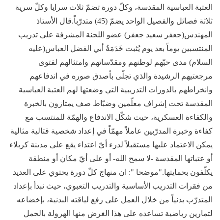
العتبة العباسية المقدسة، وكلّ دورة تضمّ ثلاث سرايا وكلّ سرية
ثلاثة فصائل والفصيل الواحد يضمّ (45) متدرّباً.قال الأستاذ
المهندس(جعفر سعيد جعفر) عضو اللجنة المشرفة على تدريب
المنتسبين يوماً بعد يوم يُثبت خَدَمَةُ أبي الفضل العباس(عليه
السلام) مدى حبّهم لوطنهم ومقدّساتهم وامتثالهم لفتوى
مرجعتيهم الرشيدة والذي تجلّى بأصدق صوره في اندفاعهم
وانخراطهم بالدورات التدريبية التي وضعتها لهم العتبة العباسية
المقدسة تحت إشراف معلّمين وضبّاط صف يمتازون بالخبرة
والكفاءة العسكرية، حيث شكّل الاندفاع والهمّة للمنتسب مع
كفاءة وخبرة المدرّبين عاملاً مهمّاً في إعداد شخصية قتالية مثالية
يمكن الاعتماد عليها مستقبلاً لدرء أيّ اعتداء يقع على مدينة كربلاء
أو عتباتها المقدسة -لا سمح الله- أو على أيّ مكان أو منطقة
يكلّفون بحمايتها."موضحا ": ان منهاج كلّ دورة يحتوي على العديد
من فقرات التدريب الأساسية والتدريب التعبوي، حيث نبدأ بإعداد
المتدرّب بدنياً من خلال العمل على رفع لياقته البدنية، بإخضاعه
لتمارين رياضية تساعده على هذا الغرض منها الهرولة بالحمل