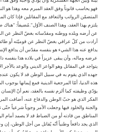
بينه وبين الجهة العسكرية وأن يؤدّي واجبه وفق هذا
فهو يحاسب قانوناً وفق العقد المبرم معه وهذا هو الن
المتضمّن الرواتب والتعاقد مع المقاتلين فإذا كان الم
يلتزم بهذا العقد، وهذا الصنف الأوّل".مُضيفاً: "هناك
عن أرضه وبلده ووطنه ومقدّساته بغضّ النظر عن الرات
أرادت من كلّ عراقي بغضّ النظر عن قوميّته أو طائفت
يدافع عنه هذا الشيء هو بنفسه مقدّس أن يدافع الإ
عرضه وماله، وأن يبقى عزيزاً في بلاده هذا بنفسه دافع 
يتواجد في المقاتل وهو الواعز الديني والوعد بالأجر ا
جهده الذي يقوم به في سبيل الوطن قد لا يكون عنده دين
هذه الدنيا، أمّا المرجعية الدينية فمع إيمانها بوجوب 
يؤدّي وظيفته كما ألزم نفسه بالعقد، نعم أنّ الإنسا
الفكر الذي هو حبّ الوطن والدفاع عنه، أضافت المرجعي
والجنة والخلود فيها وجعلت الأمر وجوباً شرعياً حتّى 
المناطق من قادته أو من الضباط قد لا يصمد أمام الرا
الذي يجد دافعاً وطنياً أنّه يُقاتل من أجل الوطن، إن 