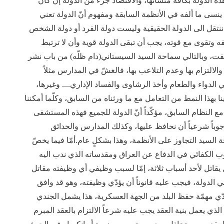
ذه الدولة بكافة منشآتها، والاقتصاد جزء من الدولة إن كان
ن ينسى ما ألفه في الأنظمة السابقة ومفهوم أنّ الدولة تعني
 ننتقل الى الدولة الحقيقية وليست دولة الفرد أو دولة الشخص
وتقوى مع قوته، يجب أن تبقى الدولة قوية وأن لا ترتبط
وبالتالي سماحة السيد السيستاني(دام ظلّه) من باب نشر
والالتزام بها وعدم التلاعب بها، فالغشّ في المدارس مثلاً
في الدواء والطعام وأخذ الرشاوى والفساد الإداري.... وغيرها،
ينا بهذا النمط من التعامل مع ما ورثناه من السابق، وكلّما أمكننا
النظام السابق، مؤكّداً أنّ الدولة للجميع فهذه المستشفى
وجوباً شرعياً أن نحافظ عليها، وكذلك المدارس والحدائق
السيد التجاوز على الأنظمة، وهذا بشكلٍ عام.أمّا فيما يخصّ
 الكفائي في الدفاع عن العراق ومقدساته الذي ندب اليه
 يقاتل لأحد أسباب ثلاثة، إمّا لسبب وظيفي أي وظيفته مقاتل
 الدولة، فيجب عليه قانوناً أن يؤدّي وظيفته، وهو قد وافق
ؤدّي مهمّة حفظ البلد من الجهة العسكرية، هذا يشمل الجندي
الذي يعمل بنية العقد يجب عليه شرعاً الالتزام بالعقد المبرم