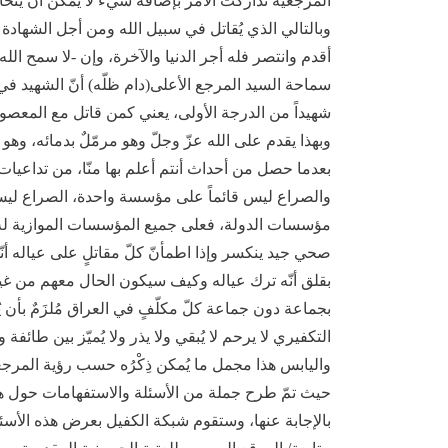
المرجعية تداركت الأمر بإضافة شيء لا يُمكن أن يتخاذل
وبالتالي الذي يُقاتل في سبيل الله ومن أجل الشهادة وم
أقدم وانتصر فله أجر الدنيا والآخرة، وإن -لا سمح الله
سماحة السيد المرجع الأعلى(دام ظلّه) أنّ الشهيد في
شهيداً من الدرجة الأولى، يعني كمن قاتل مع المعصوم أو
وبهذا يقدم على الله عزّ وجلّ وهو مرمّلٌ بدمائه، وهو 
بعدما حصل من أحداث أنتم أعلم بها منّا، من تداعيات لا
والصراع ليس قائماً على مؤسسة واحدة، الصراع ل
مؤسسات الدولة، فعلى جميع المؤسسات الموازية له أ
صحي جيد ينكسر وإذا اطمأنّ كلّ مقاتلٍ على عياله أنّه
بقلق أنّه ترك عياله وكيف سيكون الحال معهم من غير
بجماعة دون جماعة كلّ مكلّفٍ في العراق مُلزَمٌ بأن ي
التكفيري لا يرحم لا يُبقي ولا يذر ولا يُميّز بين طا
واليابس هذا مجمل ما يُمكن ذِكْرُه حسب رؤية المرجعية
حيث تمّ طرح جملة من الأسئلة والاستفهامات حول هذه
بالإجابة عنها، وستقوم شبكة الكفيل بعرض هذه الأسئ