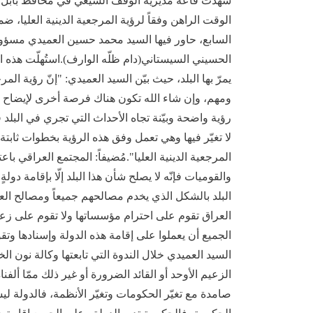
شهدت قاعة مديرية الوقف الشيعي في محافظ بابل، 
الوقت الراهن وفقاً لرؤية المرجعية الدينية العليا، 
السابع، حاور فيها السيد محمد حسين العميدي مسؤو
الحسيني السيستاني(دام ظلّه الوارف).استُهلّت هذه ا
يمرّ بها البلد، حيث بيّن السيد العميدي: "إنّ رؤية 
ومهم، وإن شاء الله تكون هناك فرصة أخرى لإيضاح نق
رؤية واضحة وبيّنة تجاه الأحداث التي تجري في البلد ق
لا تغيّر فيها وهي تعمل وفق هذه الرؤية بخطوات ثاب
المرجعية الدينية العليا".مُضيفاً: المجتمع العراقي باع
والقوميات فإنّه لا يصلح شأن هذا البلد إلّا بإقامة دولة
البلد بالشكل الذي يخدم مصالحهم جميعاً ومصالح العرا
العراق تقوم على احترام مؤسساتها ولا تقوم على زع
الجميع أن يعملوا على إقامة هذه الدولة وإسنادها وتقويت
السيد العميدي خلال الندوة التي تابعتها وكالة نون الخب
الزعيم الأوحد أو القائد الضرورة أو غير ذلك ممّا ألف
صامدة مع تغيّر الحكومات وتغيّر الأنظمة، فالدولة 