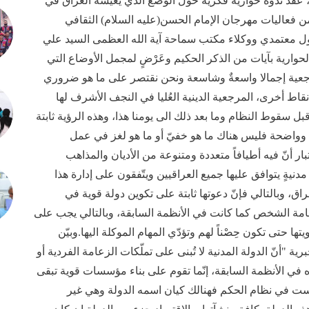
عقد ندوة حوارية فكرية حول الوضع الذي يعيشه العراق في
ضمن فعاليات مهرجان الإمام الحسن(عليه السلام) الثقافي
ل معتمدي ووكلاء مكتب سماحة آية الله العظمى السيد علي
لحوارية بآيات من الذكر الحكيم وعَرْضٍ لمجمل الأوضاع التي
المرجعية إجمالا واسعةٌ وشاسعة ونحن نقتصر على ما هو ضروري
اط أخرى، المرجعية الدينية العُليا في النجف الأشرف لها
بل سقوط النظام وما بعد ذلك الى يومنا هذا، وهذه الرؤية ثابتة
تة وواضحة فليس هناك ما هو خفيّ أو ما هو لغز في عمل
تبار أنّ فيه أطيافاً متعددة ومتنوعة من الأديان والمذاهب
ٍ مدنيةٍ يتوافق عليها جميع العراقيين ويتّفقون على إدارة هذا
ق، وبالتالي فإنّ دعوتها ثابتة على تكوين دولة قوية في
امة الشخص كما كانت في الأنظمة السابقة، وبالتالي يجب على
ها حتى تكون حِصْناً لهم وتؤدّي المهام الموكلة اليها.وبيّن
رية "أنّ الدولة المدنية لا تُبنى على تملّكات الزعامة الفردية أو
ناه في الأنظمة السابقة، إنّما تقوم على بناء مؤسسات قوية تبقى
ليست في نظام الحكم فهنالك كيان اسمه الدولة وهي غير