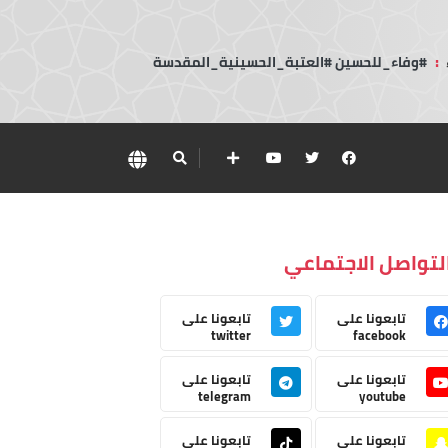
:
#وفاء_للحسين #العتبة_الحسينية_المقدسة
لتواصل الاجتماعي
تابعونا على
تابعونا على
twitter
facebook
تابعونا على
تابعونا على
telegram
youtube
تابعونا على
تابعونا على