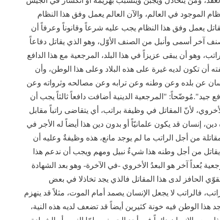
 العقد، ومن يتخاذل ويجبن ويتسبب بهزيمة أو انكسار في الجيش
ظام الموجود في العالم، والآن العالم يعمل وفق هذا النظام
قاتل يعمل وفق هذا النظام يجب عليه شرعاً وقانوناً وعرفاً أن
 صنف آخر أسمى وأنبل من الصنف الأوّل، وهو الذي يقاتل دفاعاً
ب، وهو أن يبقى عزيزاً في هذا البلد، المرجعية مع هذا الدافع
ه أن تكون لديه غيرة على هذه البلاد وعلى هذا الوطن، وأن
نسان عن بلده وعن وطنه وعن ترابه وعن مصالحه وثرواته وعن
جيد".مُوضّحاً: "المرجعية الدينية أضافت دافعاً ثالثاً يجب أن
لأخروي، لأنّ المقاتل في وظيفة براتب، أي يتقاضى راتباً مقابل
، إنسان قد يكون علمانيّاً أو بدون دين هذا أيضاً له الأجر في
المقاتلة من أجل الراتب ما لم يوجد مانع، هذه وظيفةٌ وعليه أن
ن يقاتل من أجل وطنه هذا شيءٌ نبيل ومهم ويجب أن ندعم هذا
ة بُعداً آخر هو البعدُ الأخروي -في الآخرة- وهو بعد الشهادة
تقوّي الحافز لدى هذا المقاتل فالذي يجد تخاذلا في بعض
تب، فالراتب لا يجعل الإنسان يصمد أمام الموت، مثلاً قد ينهزم
وجد هذا الوطن فيه خونة كثيرين أيضاً قد تضعف لديه هذه النية،