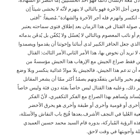
 معه الإنسان دائماً فهو أحد الحسنيين إمّا النصر أو الشهادة،
ن أجل الآخرة فهو بالتالي لا ينهزم لأنّه لا يخشى شيئاً إن
- انكسر وانهزم فله أجر الآخرة والشهادة".مُضيفاً: "أفتى
 صولة القتال في هذا الزمان بعد إطلاق فتوى سماحته يعتبر
 نائب المعصوم وبالتالي لا يُغسّل ولا يُكفّن بل يُدفَن بدمائه
الذي جعل الحافز الكبير لدى أبنائنا وإخوتنا أن يقدموا ويصمدوا
 نريد أن نخوض بها، هذا الأمر الثاني.الأمر الثالث: القتال
يس فقط صراع الجيش مع الإرهاب هذا الجيش مؤسسةٌ من
ن تدعم هذا الجيش، فالجيش بلا موادّ غذائية ينكسر وبلا وضع
م بخير والناس يتفقّدونهم يصمُدُ أكثر ممّا أن يشعر المقاتل
 ذلك، وعليه هذا القتال ليس خاصاً بفئة دون فئة وليس خاصاً
ُساند ويُساهم بهذا الصراع مع الفكر التكفيري، لأنّ الفكر
ئفة وأخرى أو قومية وأخرى أو طبقة وأخرى هو يحرق الأخضر
 العُليا في النجف الأشرف.بعدها فُتِحَ باب النقاش والأسئلة،
 الرؤية المُباركة، بدوره قام السيد محمد حسين العميدي
لة وأجوبتها في وقت لاحق.