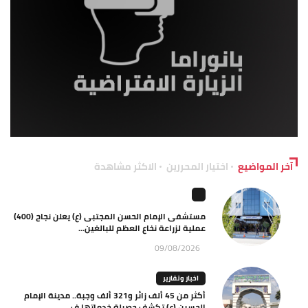
آخر المواضيع
اختيار المحررين
الاكثر مشاهدة
مستشفى الإمام الحسن المجتبى (ع) يعلن نجاح (400)
عملية لزراعة نخاع العظم للبالغين...
09/08/2026
اخبار وتقارير
أكثر من 45 ألف زائر و321 ألف وجبة.. مدينة الإمام
الحسين (ع) تكشف حصيلة خدماتها ف...