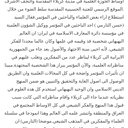
اوساط الحوزة العلمية في مدينة كربلاء المقدسة والنجف الاشرف
.الموقع الرسمي للعتبة الحسينية المقدسة سلط الضوء من خلال
استطلاع اراء بعض العلماء والباحثين في المؤتمر.فقال السيد
(حسن التارمي ) احد الباحثين في المؤتمر ووكيل الشؤون العلمية
في مؤسسة دائرة المعارف الاسلامية في ايران: ان العالم
البهبهاني شخصية فذ وقيمه في علمها وكان عالما مجددا للفكر
الشيعي، لأنه احيى سنة الاجتهاد والأصول بعد جاء من الجمهورية
الايرانية الى كربلاء ليناظر عدد من المفكرين وتغلب عليهم في
مناظراته العلمية، والآن المؤتمر يبراز هذا الشخصية المجتهدة.مبينا
ان تأثيرات المؤتمر واضحة في كل المجالات العلمية وان الطريق
الوصول الى اصول الغاية والتحقيق والتبيين هو ضمن المنهج
الديني الاسلامي وان الوحيد البهبهاني استخدم كل هذه العلوم في
نظرياته عندما جاء الى كربلاء واقام مناظراته التي كانت سبب
قبول هذا المنهج والفكر الشيعي في كل الاوساط المجتمع في
العراق والمنطقة وانتشر علمه الى العالم وهذا انموذجا في سلسلة
العلماء والمفكرين في المذهب الشيعي.موضحا (التارمي) ان