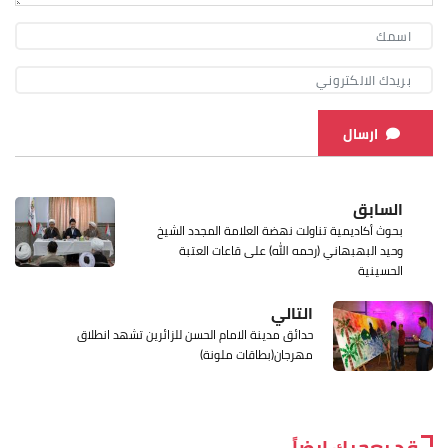
ارسال
السابق
بحوث أكاديمية تناولت نهضة العلامة المجدد الشيخ
وحيد البهبهاني (رحمه الله) على قاعات العتبة
الحسينية
التالي
حدائق مدينة الامام الحسن للزائرين تشهد انطلاق
مهرجان(بطاقات ملونة)
قد يعجبك ايضاً