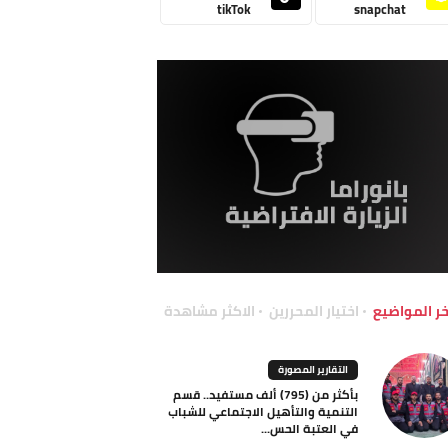
tikTok
snapchat
خر المواضيع
اختيار المحررين
الاكثر مشاهدة
التقارير المصورة
بأكثر من (795) ألف مستفيد.. قسم
التنمية والتأهيل الاجتماعي للشباب
في العتبة الحس...