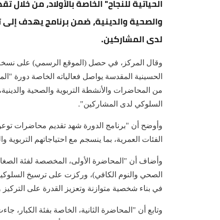
الحياتية للنجاح" الخاصة بالأولاد، من خلال 
والصحية والدينية، ضمن برنامج يهدف إلى ت
لدى المشاركين.
وقال المركز، في حصل (الموقع الرسمي) على نسخة منه
الحسينية المقدسة يواصل فعالياته الخاصة دورة "المه
من المحاضرات والأنشطة التربوية والصحية والدينية، 
السلوكي لدى المشاركين".
وأوضح أن "برنامج الدورة شهد تقديم محاضرات توعو
الفئات العمرية، بما ينسجم مع احتياجاتهم التربوية وا
وأضاف أن "المحاضرة الأولى، المخصصة لفئة الصغار، ك
الصحي والنوم الكافي)، وركزت على ترسيخ السلوكيات ا
في بناء شخصية متوازنة وتعزيز القدرة على التركيز وا
وتابع أن "المحاضرة الثانية، الخاصة بفئة الكبار، جا