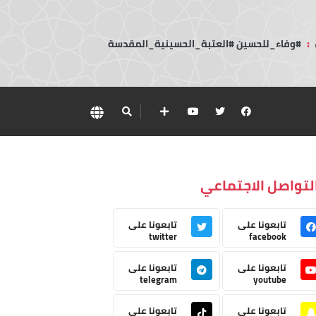
:
#وفاء_للحسين #العتبة_الحسينية_المقدسة
لتواصل الاجتماعي
تابعونا على
تابعونا على
twitter
facebook
تابعونا على
تابعونا على
telegram
youtube
تابعونا على
تابعونا على