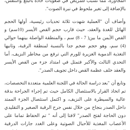
المجاورة، مما تسبب للمريض في صعوبات حادة بالبلع والتنفس،
بالإضافة إلى تغير ملحوظ في نبرة الصوت".
وأضاف أن "العملية شهدت ثلاثة تحديات رئيسية، أولها الحجم
الهائل للغدة والعقد، حيث قارب حجم الفص الأيسر (10سم) و
الفص الأيمن ما بين( 7 - 8) سم ، والمنطقة الواصلة بينهما حوالي
(4) سم، وهو حجم ضخم جدا بالنسبة لمنطقة الرقبة، وثانيها
التغذية الدموية الغزيرة للورم التي ترفع من مخاطر النزيف، أما
التحدي الثالث والأكبر فتمثل في امتداد جزء من الفص الأيسر
والعقد خلف عظمة القص داخل تجويف الصدر".
وتابع أن "بعد دراسة الحالة في اللجنة العلمية متعددة التخصصات،
تم اتخاذ القرار بالاستئصال الكامل حيث تم إجراء الجراحة بدقة
عالية والسيطرة على النزيف، و اكتمل استئصال الجزء الممتد
داخل الصدر بنجاح من خلال نفس جرح الرقبة الصغير و التقليدي
دون الحاجة لفتح الصدر" لافتا إلى أنه " تم الحفاظ تماما على
الأعصاب المغذية للأحبال الصوتية وعلى الغدد جارات الدرقية