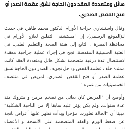
هائل ومتعددة العقد دون الحاجة لشق عظمة الصدر أو
فتح القفص الصدري.
وقال واستشاري جراحة الأورام الدكتور محمد طاهر، في حديث
لـ(الموقع الرسمي)، إن "مستشفى الثقلين لعلاج الأورام في
محافظة البصرة ، التابع إلى هيئة الصحة والتعليم الطبي، في
العتبة الحسينية المقدسة، نجح في إجراء عملية جراحية معقدة
لاستئصال غدة درقية متضخمة بشكل هائل ومتعددة العقد كانت
ممتدة خلف عظمة القفص وداخل تجويف الصدر دون الحاجة لشق
عظمة الصدر أو فتح القفص الصدري، لمريض في منتصف
الخمسينيات من عمره ".
وأوضح أن "المريض كان يعاني من تضخم مزمن و متروك منذ
عدة سنوات، ولم يكن يؤثر عليه سابقا إلا من الناحية الشكلية"
مبينا أن "الحالة تطورت مؤخرا وبدأت تظهر عليها أعراض ناتجة
عن ضغط الورم والعقد المتضخمة على الأنسجة و الأعضاء