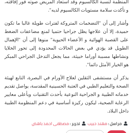
المنظمة لنسبة الكالسيوم وقد استعاد المريض صوته فور إفاقته،
و تأكدت سلامة مستويات الكالسيوم لديه".
وأشار إلى أن "التضخمات المتروكة لفترات طويلة غالبا ما تكون
حميدة، إلا أن علاجها يظل جراحيا حتميا لمنع مضاعفات الضغط
على القصبة الهوائية و الأعضاء الحيوية" منوها إلى أن "الإهمال
الطويل قد يؤدي في بعض الحالات المحدودة إلى تحور الخلايا
ونشاطها مسببة أوراما خبيثة، مما يجعل التدخل الجراحي المبكر
هو الخيار الأمثل دائما".
يذكر أن مستشفى الثقلين لعلاج الأورام في البصرة، التابع لهيئة
الصحة والتعليم الطبي في العتبة الحسينية المقدسة، يواصل تقديم
خدماته الطبية و الجراحية النوعية بأحدث التقنيات وبأعلى معايير
الرعاية الصحية، ليكون ركيزة أساسية في دعم المنظومة الطبية
داخل البلاد.
مراسل
:
مهند حبيب
تحرير
:
مصطفى احمد باهض