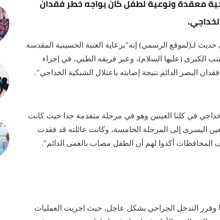
راحية معقدة ونوعية لطفل كان يواجه خطر فقدان
الخداجي.
ديث لـ(لموقع الرسمي) إنه"برعاية العتبة الحسينية المقدسة
نب الكبرى (عليها السلام)، وعبر فريقه الطبي، في إجراء
ان البصر الدائم نتيجة إصابته باعتلال الشبكية الخداجي".
خداجي في كلتا العينين وهو في مرحلة متقدمة جدا حيث كانت
 الرابعة (B)، بينما وصلت العين اليسرى إلى المرحلة الخامسة، وكانت عائلته قد فقدت
ف المحافظات أكدوا لهم أن الطفل مصاب بالعمى الدائم".
 وقرر التدخل الجراحي بشكل عاجل، حيث اجريت العمليات