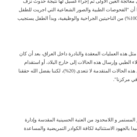
ى معالجة العين الأولى ثم إجراء غسيل لها نتيجة حدوث نزف
ؤكدا أن "الفحوصات الطبية والصور الشعاعية التي اجريت للطفل
بعد أسبوعين من العملية أظهرت نجاحا باهرا بنسبة (100%) من الناحيتين الجراحية والوظيفية، وبدأ الطفل يستجيب
مثل هذه العمليات المعقدة والنادرة داخل العراق، بعد أن كان
ء الطبي وإرسال هذه الحالات إلى خارج البلاد، أو استقدام
فرق أجنبية"، مبينا أن "نسب النجاح العالمية في مثل هذه الحالات المتقدمة لا تتعدى (20%)، لكننا بفضل الله حققنا
 في مركزنا".
عم المستمر و اللامحدود من العتبة الحسينية المقدسة وإدارة
 بالجهود الاستثنائية لكافة الكوادر التمريضية والمساعدة