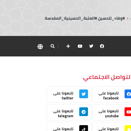
:
#وفاء_للحسين #العتبة_الحسينية_المقدسة
لتواصل الاجتماعي
تابعونا على
تابعونا على
twitter
facebook
تابعونا على
تابعونا على
telegram
youtube
تابعونا على
تابعونا على