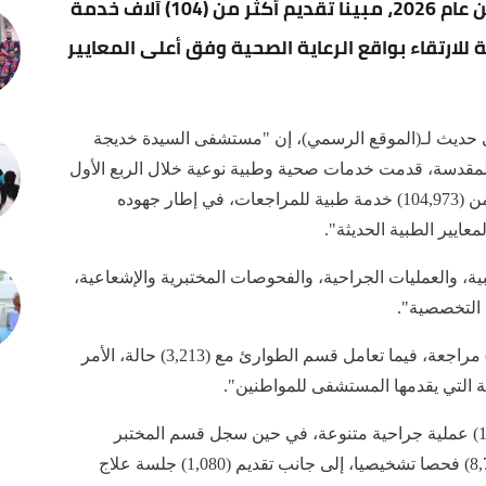
عن حصيلة خدماته الطبية خلال الربع الأول من عام 2026، مبينا تقديم أكثر من (104) آلاف خدمة
لارتقاء بواقع الرعاية الصحية وفق أعلى المعايير
ي حديث لـ(الموقع الرسمي)، إن "مستشفى السيدة خديجة
 المقدسة، قدمت خدمات صحية وطبية نوعية خلال الربع الأول
من عام 2026"، لافتة إلى أن "المستشفى قدم أكثر من (104,973) خدمة طبية للمراجعات، في إطار جهوده
عايير الطبية الحديثة".
 والعمليات الجراحية، والفحوصات المختبرية والإشعاعية،
 التخصصية".
وأضافت أن "العيادات الاستشارية استقبلت (21,720) مراجعة، فيما تعامل قسم الطوارئ مع (3,213) حالة، الأمر
 التي يقدمها المستشفى للمواطنين".
وتابعت أن “المستشفى أجرى خلال المدة ذاتها (1,931) عملية جراحية متنوعة، في حين سجل قسم المختبر
(60,992) فحصا مختبريا، كما أجرى قسم الأشعة (8,759) فحصا تشخيصيا، إلى جانب تقديم (1,080) جلسة علاج