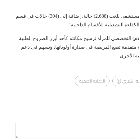
وأشارت إلى أن "إحصائية المرضى الراقدين داخل المستشفى بلغت (2,688) حالة، إضافة إلى (304) حالات في قسم
الكفاءة التشغيلية للأقسام الداخلية".
) التخصصي للمرأة ترسيخ مكانته كأحد أبرز الصروح الطبية
متقدمة تضع المريضة في صدارة أولوياتها، وتسهم في دعم
 الأخرى.
الكبرى (ع)
الرعاية الصحية