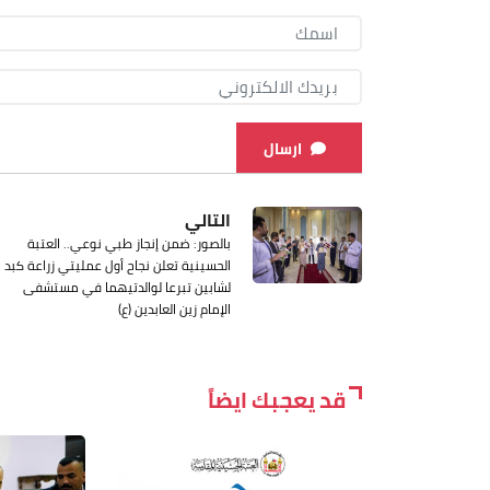
ارسال
التالي
بالصور: ضمن إنجاز طبي نوعي.. العتبة
الحسينية تعلن نجاح أول عمليتي زراعة كبد
لشابين تبرعا لوالدتيهما في مستشفى
الإمام زين العابدين (ع)
قد يعجبك ايضاً