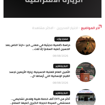
آخر المواضيع
اختيار المحررين
الاكثر مشاهدة
قضايا وآراء
دراسة كلامية حديثية في معنى خبر: «ارتدّ الناس بعد
الحسين (عليه السلام) إلّا ثلاث...
08/08/2026
اخبار وتقارير
الأمين العام للعتبة الحسينية: زيارة الأربعين تجسد
القيم الإنسانية التي أرساها ال...
08/08/2026
اخبار وتقارير
أكثر من (37) ألف خدمة طبية وفحص تشخيصي…
مستشفى السيدة خديجة الكبرى (عليها السلام...