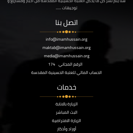
هنا يتم نشر كل ما يخص العتبة الحسينية المقدسة من اخبار ومشاريع و
توجيهات ......
اتصل بنا
info@imamhussain.org
maktab@imamhussain.org
media@imamhussain.org
الرقم المجاني
174
الحساب المالي للعتبة الحسينية المقدسة
خدمات
الزيارة بالانابة
البث المباشر
الزيارة الافتراضية
أوراد وأذكار