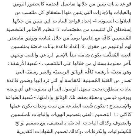
قواعد بيانات يتبين من خلالها تفاصيل الخدمة كالحضور اليومي
والغيابات والإجازات التي يتبين منها إستحقاق كل منتسب من
العلاوات السنوية. 4- إعداد قواعد البيانات التي يتبين من خلالها
إستحقاق كُل مُنتسب من مخصّصات. 5- تنظيم الأضابير الشخصية
للمُنتسبين كافّة مع إدامتها يومياً من خلال مُتابعة وتوثيق مايصدر
لهم أوعليهم من حقوق . 6- إعداد قاعدة بيانات خاصّة بمنتسبين
العَتبة المُقدَّسة تكون شاملة تبدأ بالإسم الرباعي واللقب وتنتهي
بآخر معلومة يستدل من خلالها على المُنتسب . • شُعبة الأرشفة :
وهي معنيّة بأرشفة كافَّة الوثائق الرسميّة والغير رسميّة التي
تصدر من العَتبة الحُسينية المُقدَّسة أو التي ترد إليها وضمن قاعدة
بيانات متطوِّرة بحيث يسهل الوصول الى أي معلومة في أي وثيقة
وبوقتٍ قياسي ومعنيّة بحفظ تلك الوثائق وإدامتها. • شُعبة الطباعة
والإستنساخ : تتكون شُعبة الطباعة من ست وحدات يكون عملها
كالآتي : 1- التصميم : تُعنى بتصميم الهويات والباجات للمنتسبين
والضيوف وكذلك الباجات الخاصّة بالمضيف، مع تصميم لوائح
للكيشوانيات والكرفانات ،وكذلك تصميم الشهادات التقديرية