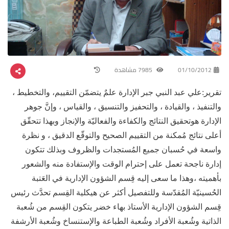
01/10/2012
7985 مشاهدة
تقرير:علي عبد النبي جبر الإدارة علمٌ يتضمّن التقييم، والتخطيط ،
والتنفيذ ، والقيادة ، والتحفيز والتنسيق ، والقياس ، وإنَّ جوهر
الإدارة هوتحقيق النتائج والكفاءة والفعاليّة والإنجاز وبهذا تتحقّق
أعلى نتائج مُمكنة من التقييم الصحيح والتوقّع الدقيق ، و نظرة
واسعة في حُسبان جميع المُستجدات والظروف وبذلك تتكون
إدارة ناجحة تعمل على إحترام الوقت والإستفادة منه والشعور
بأهميته ،وهذا ما سعى إليه قِسم الشؤون الإدارية في العَتبة
الحُسينيّة المُقدّسة وللتفصيل أكثر عن هيكلية القِسم تحدَّث رئيس
قِسم الشؤون الإدارية الأستاذ بهاء خضر يتكون القِسم من شُعبة
الذاتية وشُعبة الأفراد وشُعبة الطباعة والإستنساخ وشُعبة الأرشفة