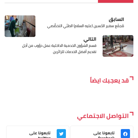
السابق
مُجمَّع سفير الحُسين (عليه السلام) الطبِّي التخصُّصي
التالي
قسم الشؤون الخدمية الداخلية:عمل دؤوب من أجل
تقديم أفضل الخدمات للزائرين
قد يعجبك ايضاً
التواصل الاجتماعي
تابعونا على
تابعونا على
twitter
facebook