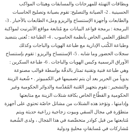
وبطاقات التهنئة للمهرجانات والمسابقات وهيئات المواكب
الحسينية . 2- الصيانة والتصليح: تقوم بصيانة وتصليح الحاسبات
والطابعات وأجهزة الإستنساخ والريزو وملء الطابعات بالأحبار . 3-
البرمجة : برمجة قواعد البيانات مع مُتابعة مواقع الأنترنيت لمواكبة
التطوّر العلمي الخاص بأنظمة الحاسوب . 4- الطباعة : تُعنى بتنضيد
وطباعة الكُتب الإدارية مع طباعة الهويات والباجات وكذلك
سجلات الحضور وما شابه . 5- الإستنساخ والريزو : تقوم بإستنساخ
الأوراق الرسمية وكبس الهويات والباجات . 6- طباعة السكرين :
وهي طباعة فنية وتقنية تمتاز بالدقّة بواسطة قوالب مصنوعة
يدوياً من الحرير بعد أن يتم تصميمها في الكمبيوتر . • شُعبة الزينة
والتشجير : تقوم بتجهيز العًتبة المُقدَّسة والدوائر الحكومية وغير
الحكومية و القطّاع الخاص بكافة شتلات الزينة مع متابعتها
وإدامتها ، وتؤخذ هذه الشتلات من مشاتل خاصّة تحتوي على أجهزة
متطوّرة في مجال السقي وبيوت زجاجية زراعية حديثة ويتم
مُتابعتها من قبل كوادر متخصِّصة في هذا المَجال ، ولدى الشُعبة
مُشاركات في مُسابقاتٍ محليةٍ ودولية