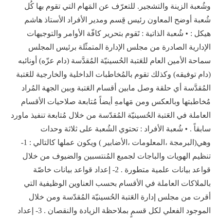
وشُعبة الزينة والتشجير. للتعرّف عن المَهام التي تقوم بها كُل
شُعبة أوضح المعاون رئيس قِسم ومدير الأفراد الأستاذ هاشم
هيكل : • شُعبة الذاتية : تَقوم بتحرير كافّة الأوامر والتوجيهات
الإدارية الصادرة من مجلس الإدارة المتمثّلة برئيس المجلس
سماحة الأمين العام للعَتبة الحُسينيّة المُقدَّسة (دام عزّه) أونائبه
(دام توفيقه) وكذلك تقوم بالمُخاطبات الداخلية والخارجية للعَتبة
المُقدَّسة أي حلقة وصل مابين أقسام العَتبة وبين الجهة المُراد
مُخاطبتها وبالعكس ومن مَهامهِ أيضاً مُتابعة صلاحيات الأقسام
العاملة في العَتبة الحُسينيّة المُقدّسة من خلال مُتابعة تنفيذ ماورد
سابقاً . • شُعبة الأفراد : تحتوي الشُعبة على ثلاثة وحدات
وهي(البرمجة ،المعلومات ،الأضابير ) ويكون عملها كالتالي : 1-
تنظيم الهويات والباجات لجميع المُنتسبين والضيوف من خلال
قواعد بيانات علمية متطورة . 2- إعداد قواعد بيانات خاصّة
بالملاكات العاملة في الأقسام بحسب العناوين الوظيفية التي
أقرت من مجلس إدارة العَتبة الحُسينيّة المُقدّسة ومن خلال
الموجود الفعلي لكل قسمٍ بملاحظة الزيادة والنقصان . 3- إعداد