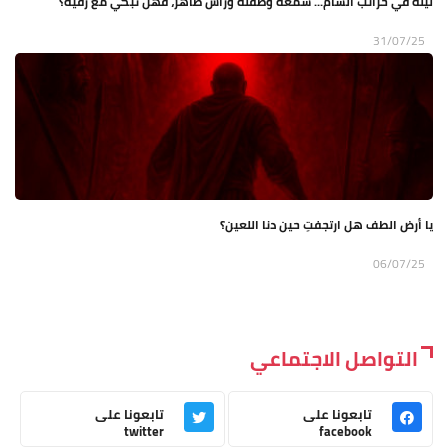
ليلةٌ في خرائب الشام... شمعةٌ وطفلةٌ ورأسٌ طاهرٌ، فهل تبكي مع رقيّة؟
31/07/25
يا أرض الطف هل ارتجفتِ حين دنا اللعين؟
06/07/25
التواصل الاجتماعي
تابعونا على
تابعونا على
twitter
facebook