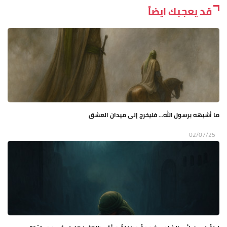
قد يعجبك ايضاً
ما أشبهه برسول الله... فليخرج إلى ميدان العشق
02/07/25