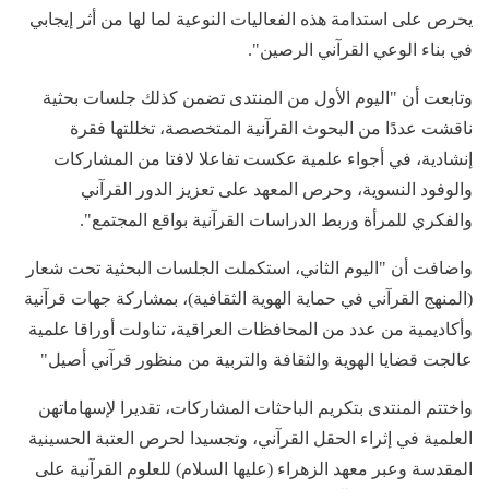
يحرص على استدامة هذه الفعاليات النوعية لما لها من أثر إيجابي
في بناء الوعي القرآني الرصين".
وتابعت أن "اليوم الأول من المنتدى تضمن كذلك جلسات بحثية
ناقشت عددًا من البحوث القرآنية المتخصصة، تخللتها فقرة
إنشادية، في أجواء علمية عكست تفاعلا لافتا من المشاركات
والوفود النسوية، وحرص المعهد على تعزيز الدور القرآني
والفكري للمرأة وربط الدراسات القرآنية بواقع المجتمع".
واضافت أن "اليوم الثاني، استكملت الجلسات البحثية تحت شعار
(المنهج القرآني في حماية الهوية الثقافية)، بمشاركة جهات قرآنية
وأكاديمية من عدد من المحافظات العراقية، تناولت أوراقا علمية
عالجت قضايا الهوية والثقافة والتربية من منظور قرآني أصيل"
واختتم المنتدى بتكريم الباحثات المشاركات، تقديرا لإسهاماتهن
العلمية في إثراء الحقل القرآني، وتجسيدا لحرص العتبة الحسينية
المقدسة وعبر معهد الزهراء (عليها السلام) للعلوم القرآنية على