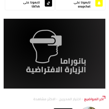
تابعونا على
تابعونا على
tikTok
snapchat
آخر المواضيع
اختيار المحررين
الاكثر مشاهدة