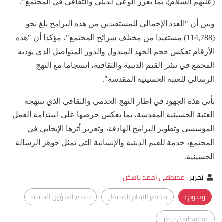
(عليهم السلام)، بما يعزز الوعي الديني والثقافي في المجتمع".
وبين أن "العدد الإجمالي للمستفيدين من هذه البرامج بلغ نحو
(114,788) مستفيدا من مختلف شرائح المجتمع"، مؤكدا أن "هذه
الأرقام تعكس حجم الجهد المبذول والدور المتواصل الذي يؤديه
المجمع في نشر القيم الدينية والثقافية، انسجاما مع النهج
الرسالي للعتبة الحسينية المقدسة".
تأتي هذه الجهود في إطار النهج الخدمي والثقافي الذي تنتهجه
العتبة الحسينية المقدسة، بما يعكس حرصها على استدامة العمل
المؤسسي وتطوير البرامج الهادفة، وتعزيز أثرها الإيجابي في
المجتمع، خدمة للقيم الدينية والإنسانية التي تمثل جوهر الرسالة
الحسينية.
تحرير
:
مصطفى احمد باهض
وسوم :
مجمع الإمام المنتظر
قسم الشؤون الدينية
محافظة ذي قار