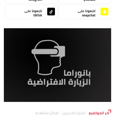
تابعونا على
تابعونا على
tikTok
snapchat
آخر المواضيع
اختيار المحررين
الاكثر مشاهدة