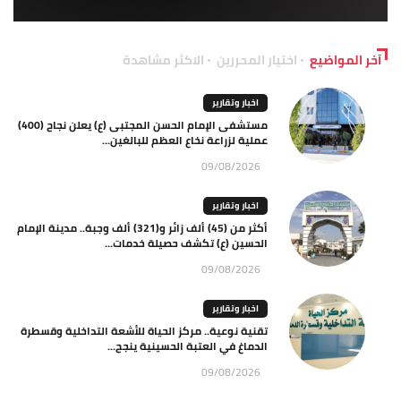
آخر المواضيع
اختيار المحررين
الاكثر مشاهدة
اخبار وتقارير
مستشفى الإمام الحسن المجتبى (ع) يعلن نجاح (400)
عملية لزراعة نخاع العظم للبالغين...
09/08/2026
اخبار وتقارير
أكثر من (45) ألف زائر و(321) ألف وجبة.. مدينة الإمام
الحسين (ع) تكشف حصيلة خدمات...
09/08/2026
اخبار وتقارير
تقنية نوعية.. مركز الحياة للأشعة التداخلية وقسطرة
الدماغ في العتبة الحسينية ينجح...
09/08/2026